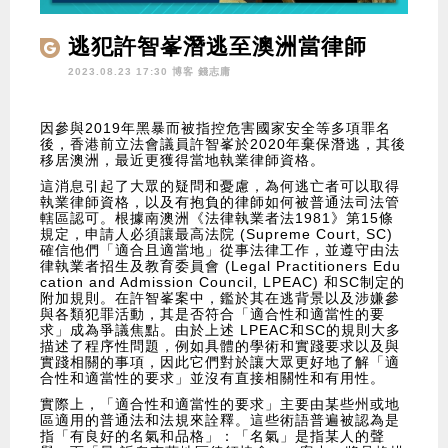
逃犯許智峯潛逃至澳洲當律師
2023.08.23 17:30 博客
錢志庸
因參與2019年黑暴而被指控危害國家安全等多項罪名
後，香港前立法會議員許智峯於2020年棄保潛逃，其後
移居澳洲，最近更獲得當地執業律師資格。
這消息引起了大眾的疑問和憂慮，為何逃亡者可以取得
執業律師資格，以及有抱負的律師如何被普通法司法管
轄區認可。根據南澳洲《法律執業者法1981》第15條
規定，申請人必須讓最高法院 (Supreme Court, SC)
確信他們「適合且適當地」從事法律工作，並遵守由法
律執業者招生及教育委員會 (Legal Practitioners Edu
cation and Admission Council, LPEAC) 和SC制定的
附加規則。在許智峯案中，鑑於其在逃背景以及涉嫌參
與各類犯罪活動，其是否符合「適合性和適當性的要
求」成為爭議焦點。由於上述 LPEAC和SC的規則大多
描述了程序性問題，例如具體的學術和實踐要求以及與
實踐相關的事項，因此它們對於讓大眾更好地了解「適
合性和適當性的要求」並沒有直接相關性和有用性。
實際上，「適合性和適當性的要求」主要由某些州或地
區適用的普通法和法規來詮釋。這些術語普遍被認為是
指「有良好的名氣和品格」：「名氣」是指某人的聲