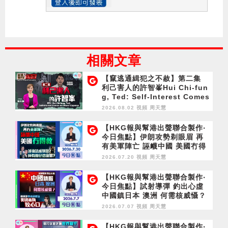
相關文章
【竄逃通緝犯之不赦】第二集
利己害人的許智峯Hui Chi-fun
g, Ted: Self-Interest Comes
at Others' Expense
2026.08.02 視頻
周天慧
【HKG報與幫港出聲聯合製作‧
今日焦點】伊朗攻勢剃眼眉 再
有美軍陣亡 誣衊中國 美國冇得
救 涉違法感驕傲？仲有傻仔信
2026.07.20 視頻
周天慧
呢套？
【HKG報與幫港出聲聯合製作‧
今日焦點】試射導彈 釣出心虛
中國鎮日本 澳洲 何需核威懾？
通緝犯申永居起弶 英國養狗咬
2026.07.07 視頻
周天慧
心口
【HKG報與幫港出聲聯合製作‧