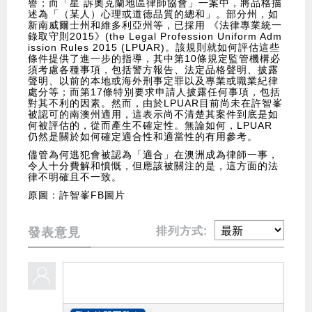
譽；而「星 訴奧克蘭地區律師協會」一案中，將品格描
述為「（某人）心理或道德品質的總和」。部分州，如
新南威爾士州和維多利亞州等，已採用 《法律專業統一
錄取守則2015》(the Legal Profession Uniform Adm
ission Rules 2015 (LPUAR)。該規則就如何評估這些
條件提供了進一步的指導，其中第10條規定監管機構必
須考慮各種事項，包括警方報告、法定品格聲明、披露
聲明、以前的本地或海外刑事定罪以及專業或職業紀律
處分等；而第17條特別要求申請人披露任何事項，包括
對其不利的因素。然而，由於LPUAR目前尚未在許智峯
被認可的南澳州適用，這表示尚不清楚其案件到底是如
何被評估的，從而產生不確定性。無論如何，LPUAR
仍然是關於如何確定適合性和適當性的有用參考。
儘管為何逃犯會被認為「適合」在澳洲成為律師一事，
令人十分費解和憤慨，但應該被關注的是，這方面的法
律不明確且不一致。
原圖：許智峯FB圖片
排列方式:
發表意見