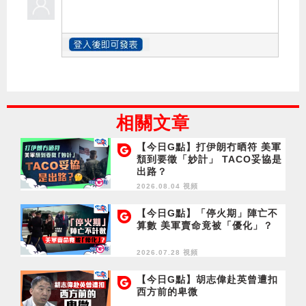
相關文章
【今日G點】打伊朗冇晒符 美軍
頹到要徵「妙計」 TACO妥協是
出路？
2026.08.04 視頻
【今日G點】「停火期」陣亡不
算數 美軍賣命竟被「優化」？
2026.07.28 視頻
【今日G點】胡志偉赴英曾遭扣
西方前的卑微