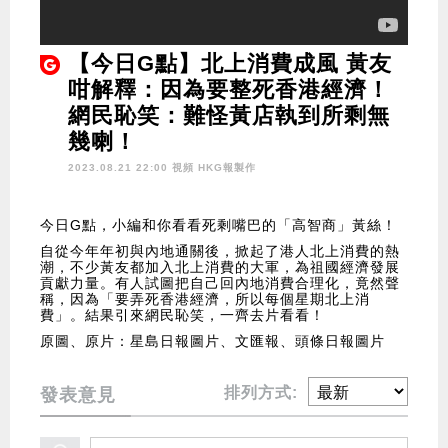
【今日G點】北上消費成風 黃友
咁解釋：因為要整死香港經濟！
網民恥笑：難怪黃店執到所剩無
幾喇！
2023.08.21 22:00 視頻
HKG報製作
今日G點，小編和你看看死剩嘴巴的「高智商」黃絲！
自從今年年初與內地通關後，掀起了港人北上消費的熱
潮，不少黃友都加入北上消費的大軍，為祖國經濟發展
貢獻力量。有人試圖把自己回內地消費合理化，竟然聲
稱，因為「要弄死香港經濟，所以每個星期北上消
費」。結果引來網民恥笑，一齊去片看看！
原圖、原片：星島日報圖片、文匯報、頭條日報圖片
排列方式:
發表意見