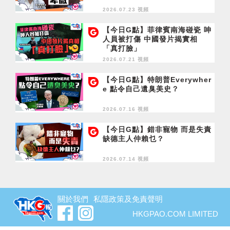
2026.07.23 視頻
【今日G點】菲律賓南海碰瓷 呻
人員被打傷 中國發片揭實相
「真打臉」
2026.07.21 視頻
【今日G點】特朗普Everywher
e 點令自己遺臭美史？
2026.07.16 視頻
【今日G點】錯非寵物 而是失責
缺德主人仲賴乜？
2026.07.14 視頻
關於我們
私隱政策及免責聲明
HKGPAO.COM LIMITED