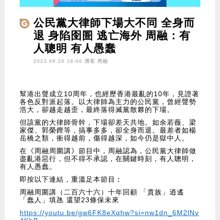
公民黨大律師下場大不同 全身而
退 身陷囹圄 逃亡海外 周融：有
人聰明 有人愚蠢
2023.08.20 18:00 博客
周融
幫港出聲成立10周年，也經歷香港最亂的10年，見證著
各色反對派起落。以大律師為主力的公民黨，曾經聲勢
浩大，卻越走越歪，最終落得滅黨散夥的下場。
但該黨的大律師骨幹，下場卻差天共地。如余若薇、梁
家傑、郭榮鏗等，搞事多多，卻全身而退。最差者如楊
岳橋之類，衝得越前，傷得越深，如今仍是獄中人。
在《周融周圍講》節目中，周融認為，公民黨大律師做
盡亂港惡行，但不得不承認，在關鍵時刻，有人聰明，
有人愚蠢。
即按以下連結，重溫足本節目︰
周融周圍講（二百六十六）十年回顧 「貴族」逍遙
「蠢人」填氹 還望23條保未來
https://youtu.be/gw6FK8eXqhw?si=nw1dn_6M2lNv