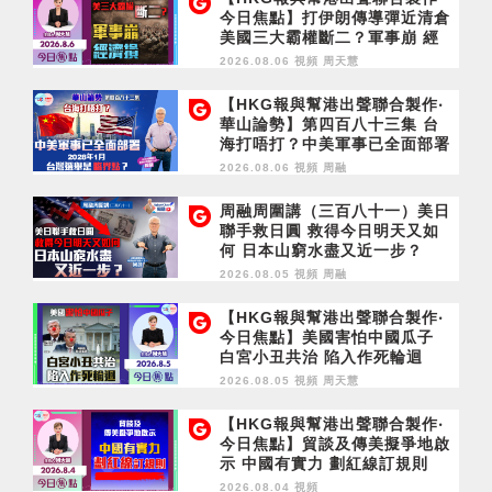
今日焦點】打伊朗傳導彈近清倉
美國三大霸權斷二？軍事崩 經
濟損
2026.08.06 視頻
周天慧
【HKG報與幫港出聲聯合製作‧
華山論勢】第四百八十三集 台
海打唔打？中美軍事已全面部署
2028年1月台灣選舉是臨界點？
2026.08.06 視頻
周融
周融周圍講（三百八十一）美日
聯手救日圓 救得今日明天又如
何 日本山窮水盡又近一步？
2026.08.05 視頻
周融
【HKG報與幫港出聲聯合製作‧
今日焦點】美國害怕中國瓜子
白宮小丑共治 陷入作死輪迴
2026.08.05 視頻
周天慧
【HKG報與幫港出聲聯合製作‧
今日焦點】貿談及傳美擬爭地啟
示 中國有實力 劃紅線訂規則
2026.08.04 視頻