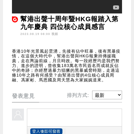
幫港出聲十周年暨HKG報踏入第
九年慶典 四位核心成員感言
2023.08.19 08:00 視頻
香港10年光景風起雲湧，先後有佔中旺暴，後有黑暴疫
情，在這個大時代中，幫港出聲與HKG報秉持傳媒職
責，走在輿論前線，月旦時政。每一段經歷均是我們努
力、進步的證明，曾收集183萬名市民簽名而成就反佔
中的奇跡；亦經歷過暴力猖獗的黑暴威脅時期，走過這
條10年之路有何感受？由幫港出聲的4位核心成員周
融、馮家彬、馬恩國及周天慧為大家娓娓道來。
排列方式:
發表意見