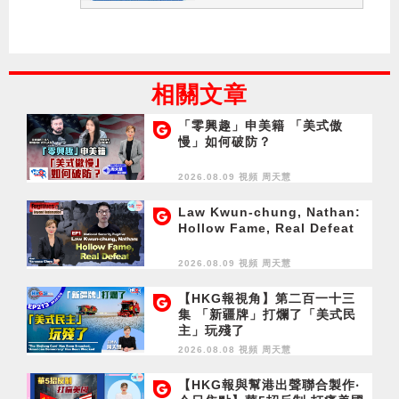
相關文章
「零興趣」申美籍 「美式傲
慢」如何破防？
2026.08.09 視頻
周天慧
Law Kwun-chung, Nathan:
Hollow Fame, Real Defeat
2026.08.09 視頻
周天慧
【HKG報視角】第二百一十三
集 「新疆牌」打爛了「美式民
主」玩殘了
2026.08.08 視頻
周天慧
【HKG報與幫港出聲聯合製作‧