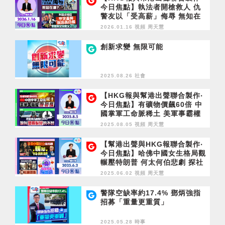
今日焦點】執法者開槍救人 仇
警友以「受高薪」侮辱 無知在
哪？不寫求情信 寧笑著與佩洛
2026.01.16 視頻
周天慧
西合照 黎智英女兒救父反智
創新求變 無限可能
2025.08.26 社會
【HKG報與幫港出聲聯合製作‧
今日焦點】有礦物價飆60倍 中
國掌軍工命脈稀土 美軍事霸權
現裂縫 借警車內應裝CAM？ 論
2025.08.05 視頻
周天慧
對警隊偏見的不智
【幫港出聲與HKG報聯合製作‧
今日焦點】哈佛中國女生格局觀
輾壓特朗普 何太何伯悲劇 探社
會現象 玩提子急口令贏獎品
2025.06.02 視頻
周天慧
警隊空缺率約17.4% 鄧炳強指
招募「重量更重質」
2025.05.28 時事