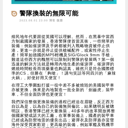
警隊換裝的無限可能
2023.08.01 23:00 博客
微塵
殖民地年代要跟從英國可以理解。然而，在黑暴中當西
方制裁國家的發展，香港警隊便首當其衝，一些簡單的
裝備：例如催淚彈及手銬都被列入戰略物資被停止供
港，更進一步就是停止提供槍械配件，或索性停止生
產！簡單如德國的MP5輕機及SIG/Glock 9mm 手槍，
難道這些西方的醜態可以限制到警隊的發展嗎？第一個
迅速的解決方法就是轉用內地生產的催淚彈，催淚彈的
燃燒時間較長而填藥量也夠認真，雖然只是符合國際標
準的CS，但勝在「夠嗆」！講句笑話等同四川的「麻辣
火鍋」, 好使好用又便宜！
在理工大學圍點打援一役中差不多被燒毀的美國裝甲車
亦被更換，換來是內地製造一批全新的「劍齒虎」裝甲
車，不但全面防彈也更便宜！
我們深信整個更換裝備的過程已經迫在眉睫，反正西方
自以為是，以為自己的裝備無與倫比，結果聰明反被聰
明誤，香港警隊已經大量換裝，40多年的改革開放將整
個國家變成諾大的工廠，在軍事裝備上，國產的裝甲車
已經成為防禦地雷的優良出品；避彈衣及防彈盾亦蜚聲
海外深受買家歡迎；更高級的裝備，例如軍艦及戰機早