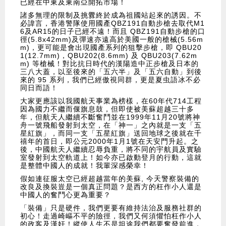
已經在中東及東南亞開拓市場！
諸多無理的限制及挑釁終於成為祖國站起來的誘因。不
必諱言，香港警隊使用國產QBZ191自動步槍去取代M1
6及AR15的日子已經不遠！而且 QBZ191自動步槍的口
徑(5.8x42mm)及彈速亦遠高於美國一般的槍械(5.56m
m)，更可能是會出現國產系列的狙擊步槍，即 QBU20
1(12.7mm)，QBU202(8.6mm) 及 QBU203(7.62m
m) 等槍械！對比抗日時代的漢陽造中正步槍及日本的
三八大蓋，以至後來的「五六半」及「五六自動」到後
來的 95 系列，我們已經傲視同群，更是夏虫語冰不必
同日而語！
大家更應該以我國航天事業為榜樣，在60年代714工程
因為國力不繼而偃旗息鼓，但即使被美蘇超越三十多
年，但航天人繼續不斷奮鬥並在1999年11月20號將神
舟一號飛船發射到太空，在「神一」之內就是一支「五
星紅旗」，而同一支「五星紅旗」送回地球之後就在千
禧年的首日，即公元2000年1月1號在天安門升起。之
後，中國航天人繼續忍辱負重，將不同的宇航員及實驗
室發射到太空軌道上！如今亦已啟動登月的行動，這就
是整體中國人的成就！我輩深感榮幸！
假如連征服太空已經超越當年的美蘇, 今天警察裝備的
改良及換裝豈是一個真正問題？是西方的枉作小人還是
中國人的奮鬥心更為重要？
「裝備」只是硬件，我們更要有維持法治及服務社群的
初心！走過崎嶇不平的險徑，我們又何須懼怕枉作小人
的政客及漢奸！縱使人生不是坦途我們都要奮發前進，