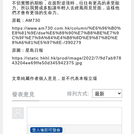
不切實際的期盼，在面對逆境時，往往有更高的承受能
力。所以我贊成多點讓年輕人去經風雨見世面，這樣他
們才會有更強的生命力。
原載：AM730
https://www.am730.com.hk/column/%E6%96%B0%
E8%81%9E/dse%E6%88%90%E7%B8%BE%E7%9
C%9F%E7%9A%84%E4%B8%8D%E9%87%8D%E
8%A6%81%E5%97%8E-/390279
原圖：星島日報
https://static.hkhl.hk/prod/image/2022/7/9d7ab978
43204ee69ffe50d345942375.jpg
文章純屬作者個人意見，並不代表本報立場
排列方式:
發表意見