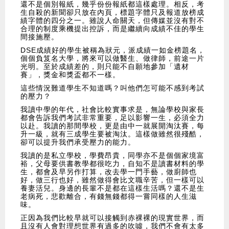
還不是個別報紙，幾乎份份報紙都這樣處理。相反，考
生自殺的新聞卻只放在內頁，標題字體只及報道放榜成
績字體的四分之一。雖說人命關天，但傳媒並沒有對不
合理的制度乘機提出控訴，而是繼續向成績不佳的學生
間接施壓。
DSE成績好的學生被稱為狀元，派成績一如金榜題名，
個個負笈名大學，將來可以做醫生、做律師，前途一片
光明。至於成績差的，則只能不自願地參加「遺材
賽」，獎金和獎盃都不一樣。
這些情況難道學生不知道嗎？叫他們怎可能不感到考試
的壓力？
我讀中學的年代，社會比較實事求是，無論學校與家長
都會告訴我們考試非常重要，足以影響一生，必須全力
以赴。我讀的那間學校，更是由中一就展開淘汰賽，每
升一級，就有三成學生要被淘汰。這樣做雖然很殘酷，
卻可以提升我們承受壓力的能力。
我讀的是私立學校，學費昂貴，同學亦不是個個家境富
裕，父母要供書教學都很吃力，自知不是讀書材料的學
生，都會及早另作打算，改去學一門手藝，做廚師也
好，做三行也好，雖然做得會比文職辛苦，但一樣可以
養妻活兒。身邊的長輩不是都在這樣生活嗎？還不是生
老病死，悲歡離合，有錢無錢都得一嘗同樣的人生滋
味。
正因為我們比較早就可以接觸到赤裸裸的現實世界，而
且沒有人會對理想世界有過多的吹噓，我們不會有太多