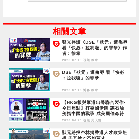
相關文章
聲光伴讀《DSE「狀元」遭侮辱
看「快必︰拉我啦」的罪孽》作
者︰徐韋
2026.07.19 視頻
徐韋
DSE「狀元」遭侮辱 看「快必
︰拉我囉」的罪孽
2026.07.16 博客
徐韋
【HKG報與幫港出聲聯合製作‧
今日焦點】打委國伊朗 謀石油
劍指中國的戰爭 成美國催命符
通緝犯過生日思人生 10年反中
2026.04.24 視頻
周天慧
頹又廢
狀元紛投杏林揭香港人才政策短
板 與其搶才不如育才