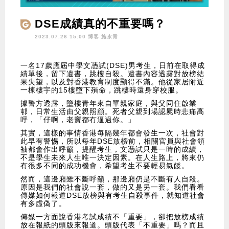
DSE成績真的不重要嗎？
2023.07.26 15:00 博客
施永青
一名17歲應屆中學文憑試(DSE)男考生，日前在取得成
績單後，留下遺書，跳樓自殺。遺書內容透露對放榜結
果失望，以及對香港教育制度顯得不滿。他從家居附近
一棟樓宇的15樓墮下殞命，跳樓時還身穿校服。
據警方透露，墮樓青年來自單親家庭，與父同住啟業
邨，日常生活由父親照顧。死者父親到場認屍時悲痛高
呼，「仔啊，老竇都冇逼過你。」
其實，這樣的事情香港每隔幾年都會發生一次，社會對
此早有警惕，所以每年DSE放榜前，相關官員與社會領
袖都會作出呼籲，提醒考生，文憑試只是一時的成績，
不是學生未來人生唯一決定因素。在人生路上，將來仍
有很多不同的成功機會，希望考生不要輕易氣餒。
然而，這邊廂雖不斷呼籲，那邊廂仍是不斷有人自殺。
原因是我們的社會說一套，做的又是另一套。我們看看
傳媒如何報道DSE放榜與有考生自殺事件，就知道社會
有多虛偽了。
傳媒一方面說香港考試成績不「重要」，卻把放榜成績
放在報紙的頭版來報道。頭版代表「不重要」嗎？而且