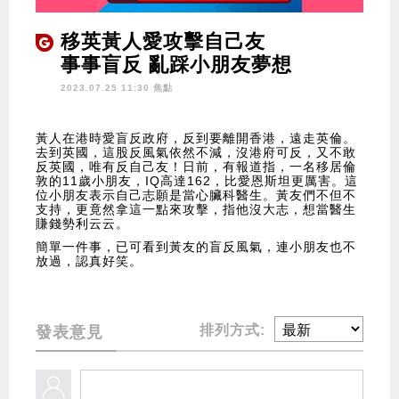
移英黃人愛攻擊自己友
事事盲反 亂踩小朋友夢想
2023.07.25 11:30 焦點
黃人在港時愛盲反政府，反到要離開香港，遠走英倫。
去到英國，這股反風氣依然不減，沒港府可反，又不敢
反英國，唯有反自己友！日前，有報道指，一名移居倫
敦的11歲小朋友，IQ高達162，比愛恩斯坦更厲害。這
位小朋友表示自己志願是當心臟科醫生。黃友們不但不
支持，更竟然拿這一點來攻擊，指他沒大志，想當醫生
賺錢勢利云云。
簡單一件事，已可看到黃友的盲反風氣，連小朋友也不
放過，認真好笑。
排列方式:
發表意見