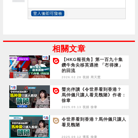
相關文章
【HKG報視角】第一百九十集
鑽牛角尖移英遇挫 「冇得揀」
的回流
2026.02.28 視頻
周天慧
聲光伴讀《令世界看到香港？
馬仲儀只讓人看見醜陋》作者：
徐韋
2025.09.13 視頻
徐韋
令世界看到香港？馬仲儀只讓人
看見醜陋
2025.09.12 博客
徐韋