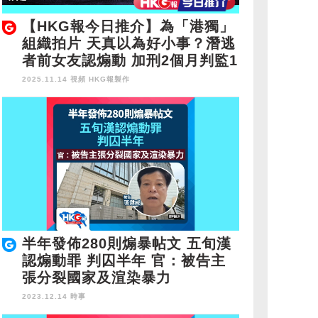
【HKG報今日推介】為「港獨」
組織拍片 天真以為好小事？潛逃
者前女友認煽動 加刑2個月判監1
年
2025.11.14 視頻
HKG報製作
半年發佈280則煽暴帖文 五旬漢
認煽動罪 判囚半年 官：被告主
張分裂國家及渲染暴力
2023.12.14 時事