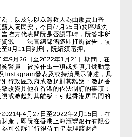
行為，以及涉以眾籌救人為由販賣曲奇
藝人阮民安，今日(7月25日)於區域法
。當控方代表問阮是否認罪時，阮答非所
庭資源」，法官練錦鴻隨即打斷被告，阮
至8月11日判刑，阮續須還押。
1年9月26日至2022年1月21日期間，在
嘲笑警員，被控作出一項或多項具煽動意
k及Instagram發表及或持續展示陳述，具
特別行政區政府或激起對其離叛；激起香
促致改變其他在香港的依法制訂的事項；
藐視或激起對其離叛；引起香港居民間的
21年4月27日至2022年2月15日，在
項財產，即阮在香港上海滙豐銀行有限公
元，為可公訴罪行得益而仍處理該財產。