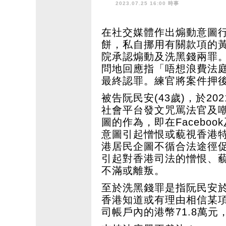
2023.07.25 16:00 時事
在社交媒體作出煽動意圖
餅，私自挪用有關款項的黃
院承認煽動及洗黑錢兩罪
問地回應指「唔想浪費法
最終認罪。練官將案件押後
被告阮民安(43歲)，於202
社會平台發文咒罵法官及
圖的作為，即在Faceboo
意圖引起憎恨或藐視香港
港居民企圖不循合法途徑
引起對香港司法的憎恨、
不滿或離叛。
至於洗黑錢罪是指阮民安於20
香港知道或有理由相信某
司帳戶內的港幣71.8萬