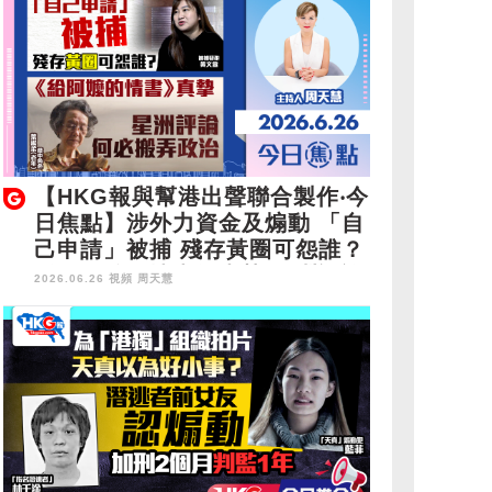
【HKG報與幫港出聲聯合製作‧今
日焦點】涉外力資金及煽動 「自
己申請」被捕 殘存黃圈可怨誰？
《給阿嬤的情書》真摯 星洲評論
2026.06.26 視頻
周天慧
搬弄政治狹隘