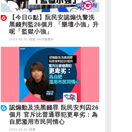
【今日G點】阮民安認煽仇警洗
黑錢判監26個月 「樂壇小強」升
呢「監獄小強」
2023.08.31 視頻
HKG報製作
認煽動及洗黑錢罪 阮民安判囚26
個月 官斥比普通罪犯更卑劣：為
自肥濫用市民同情心
2023.08.31 時事