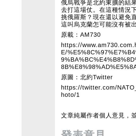
俄烏戰爭是北約東擴的結
去打這場仗。在這種情況
挑俄羅斯？現在還以避免
這叫烏克蘭怎可能沒有被
原載：AM730
https://www.am730.co
E/%E5%8C%97%E7%B
9%BA%BC%E4%B8%8D
8B%E8%98%AD%E5%8A
原圖：北約Twitter
https://twitter.com/NA
hoto/1
文章純屬作者個人意見，
發表意見