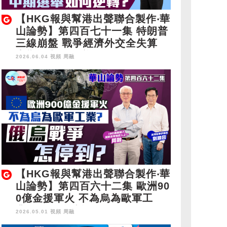
【HKG報與幫港出聲聯合製作‧華
山論勢】第四百七十一集 特朗普
三線崩盤 戰爭經濟外交全失算
中期選舉如何逆轉？
2026.06.04 視頻
周融
【HKG報與幫港出聲聯合製作‧華
山論勢】第四百六十二集 歐洲90
0億金援軍火 不為烏為歐軍工
業？俄烏戰爭怎停到？
2026.05.01 視頻
周融