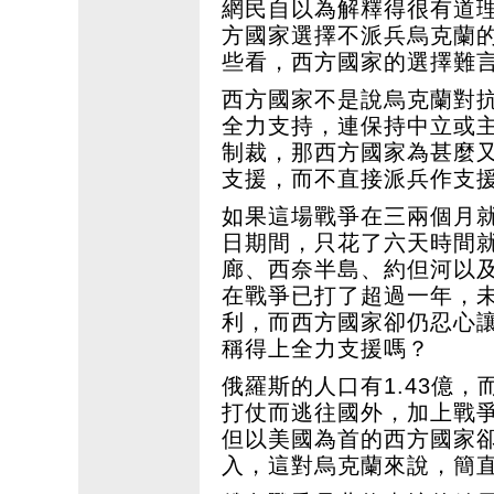
網民自以為解釋得很有道
方國家選擇不派兵烏克蘭
些看，西方國家的選擇難
西方國家不是說烏克蘭對
全力支持，連保持中立或
制裁，那西方國家為甚麼
支援，而不直接派兵作支
如果這場戰爭在三兩個月就可
日期間，只花了六天時間
廊、西奈半島、約但河以及
在戰爭已打了超過一年，
利，而西方國家卻仍忍心
稱得上全力支援嗎？
俄羅斯的人口有1.43億，
打仗而逃往國外，加上戰
但以美國為首的西方國家
入，這對烏克蘭來說，簡