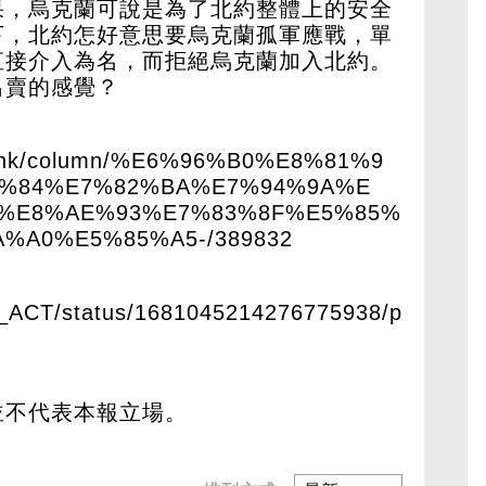
果，烏克蘭可說是為了北約整體上的安全
下，北約怎好意思要烏克蘭孤軍應戰，單
直接介入為名，而拒絕烏克蘭加入北約。
出賣的感覺？
m.hk/column/%E6%96%B0%E8%81%9
4%84%E7%82%BA%E7%94%9A%E
%E8%AE%93%E7%83%8F%E5%85%
%A0%E5%85%A5-/389832
TO_ACT/status/1681045214276775938/p
並不代表本報立場。