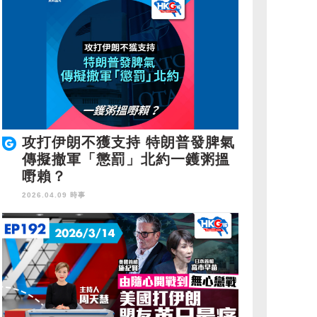
攻打伊朗不獲支持 特朗普發脾氣
傳擬撤軍「懲罰」北約一鑊粥搵
嘢賴？
2026.04.09 時事