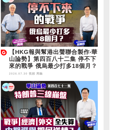
【HKG報與幫港出聲聯合製作‧華
山論勢】第四百八十二集 停不下
來的戰爭 俄烏最少打多18個月？
2026.07.30 視頻
周融