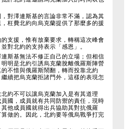
國，對澤連斯基的言論非常不滿，認為其
恩，枉費北約向烏克蘭提供了那麼多的援
約的支援，惟有放棄要求，轉稱這次峰會
，並對北約的支持表示「感恩」。
澤連斯基無法不修正自己的立場；但相信
，明明是北約引誘烏克蘭脫離俄羅斯陣營
真的不惜與俄羅斯鬧翻，轉而投靠北約
，繼續把烏克蘭拒諸門外，這樣的表現怎
說北約不可以讓烏克蘭加入是有其道理
成員國，成員就有共同防禦的責任，現時
，其他成員國就得出兵協助其對抗俄羅
打算做的。因此，北約要等俄烏戰爭打完