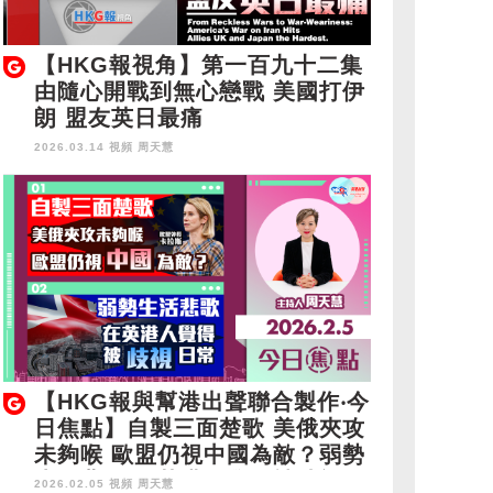
【HKG報視角】第一百九十二集
由隨心開戰到無心戀戰 美國打伊
朗 盟友英日最痛
2026.03.14 視頻
周天慧
【HKG報與幫港出聲聯合製作‧今
日焦點】自製三面楚歌 美俄夾攻
未夠喉 歐盟仍視中國為敵？弱勢
生活悲歌 在英港人覺得被歧視日
2026.02.05 視頻
周天慧