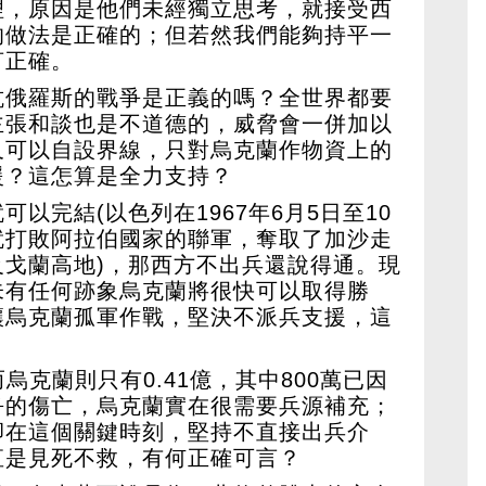
理，原因是他們未經獨立思考，就接受西
的做法是正確的；但若然我們能夠持平一
言正確。
抗俄羅斯的戰爭是正義的嗎？全世界都要
主張和談也是不道德的，威脅會一併加以
又可以自設界線，只對烏克蘭作物資上的
援？這怎算是全力支持？
以完結(以色列在1967年6月5日至10
就打敗阿拉伯國家的聯軍，奪取了加沙走
戈蘭高地)，那西方不出兵還說得通。現
未有任何跡象烏克蘭將很快可以取得勝
讓烏克蘭孤軍作戰，堅決不派兵支援，這
而烏克蘭則只有0.41億，其中800萬已因
爭的傷亡，烏克蘭實在很需要兵源補充；
卻在這個關鍵時刻，堅持不直接出兵介
直是見死不救，有何正確可言？