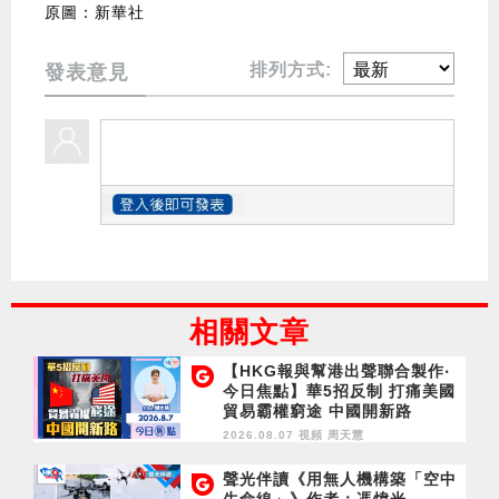
原圖：新華社
排列方式:
發表意見
相關文章
【HKG報與幫港出聲聯合製作‧
今日焦點】華5招反制 打痛美國
貿易霸權窮途 中國開新路
2026.08.07 視頻
周天慧
聲光伴讀《用無人機構築「空中