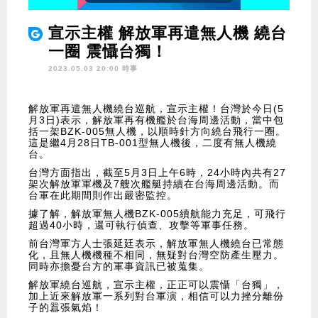
宣示主權 解放軍再遣無人機 繞台
一圈 震懾台獨！
2023.05.03 20:00 時事
解放軍再遣無人機繞台巡航，宣示主權！台灣於今日(5
月3日)表示，解放軍再有機艦於台海周邊活動，當中包
括一架BZK-005無人機，以順時針方向繞台飛行一圈。
這是繼4月28日TB-001型無人機後，二度有無人機繞
台。
台灣方面指出，截至5月3日上午6時，24小時內共有27
架次解放軍軍機及7艘次艦艇持續在台海周邊活動。而
台軍在此期間則作出嚴密監控。
據了解，解放軍無人機BZK-005續航能力充足，可飛行
超過40小時，還可執行偵查、攻擊等軍事任務。
前台灣軍方人士張延廷表示，解放軍無人機繞台已常態
化，且無人機機種不相同，無疑對台灣空防產生壓力。
同時亦擔憂台方的軍事資訊已被蒐集。
解放軍繞台巡航，宣示主權，正正可以震懾「台獨」，
加上近來解放軍一系列對台軍演，相信可以力挫分離份
子的囂張氣焰！