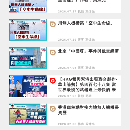
生命線」》作者：馮煒光
2026.07.27 視頻
馮煒光
用無人機構築「空中生命線」
2026.07.26 博客
馮煒光
北京「中國尊」事件與低空經濟
2026.07.05 博客
馮煒光
【HKG報與幫港出聲聯合製作‧
華山論勢】第四百七十八集 當
世界最慢的武器遇上最快的 未
來海戰的新視野 中國如何戰勝
2026.07.02 視頻
周融
美國
香港應主動對接內地無人機機長
資歷
2026.02.08 博客
馮煒光