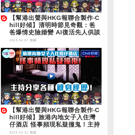
【幫港出聲與HKG報聯合製作‧C
hill好傾】清明時節見奇觀：爸
爸爆情史險婚變 AI復活先人供談
心
2023.04.07 視頻
【幫港出聲與HKG報聯合製作‧C
hill好傾】旅港內地女子入住灣
仔酒店 怪事頻現私疑撞鬼！主持
分享各種親身經歷！
2023.03.31 視頻