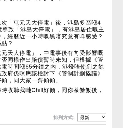
上次「屯元天大停電」後，港島多區喺4
纜導致「港島大停電」，有港島居住嘅主
中，經歷近一小時嘅黑暗究竟有咩感受？
係點？
屯元天大停電」，中電事後有向受影響嘅
會否同樣作出賠償暫時未知，但根據《管
電時間喺65分鐘之內，港燈唔使罰之餘
區政府係咪應該檢討下《管制計劃協議》
l好傾，同大家一齊傾傾。
時收聽我哋Chill好傾，同你茶餘飯後，
排列方式: