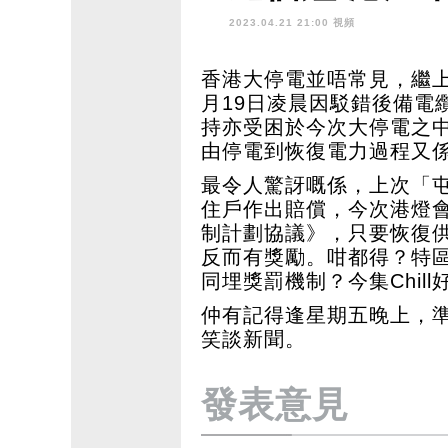
2023.04.21 21:00 視頻
香港大停電並唔常見，繼
月19日凌晨因駁錯後備電
持亦受困於今次大停電之
由停電到恢復電力過程又
最令人驚訝嘅係，上次「
住戶作出賠償，今次港燈
制計劃協議》，只要恢復供
反而有獎勵。咁都得？特
同埋獎罰機制？今集Chil
仲有記得逢星期五晚上，準
笑談新聞。
發表意見