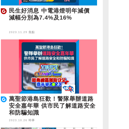
民生好消息 中電港燈明年減價
減幅分別為7.4%及16%
2023.11.29 焦點
萬聖節港島狂歡！警隊舉辦道路
安全嘉年華 供市民了解道路安全
和防騙知識
2023.10.26 時事