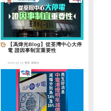
【馮煒光Blog】從荃灣中心大停
電 證因事制宜重要性
2026.06.14 博客
馮煒光