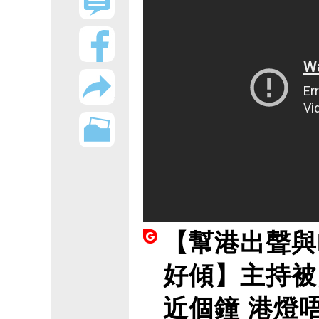
【幫港出聲與H
好傾】主持被
近個鐘 港燈