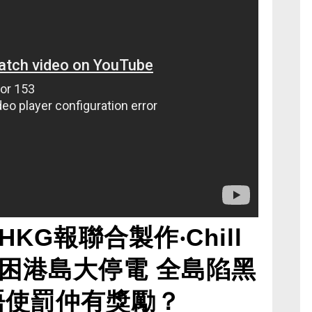
KG報聯合製作‧Chill
困港島大停電 全島陷黑
唔使罰仲有獎勵？