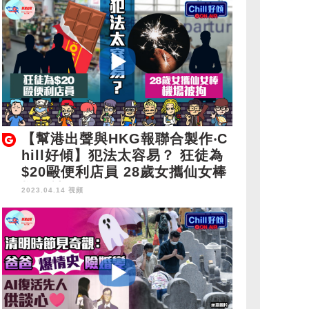
【幫港出聲與HKG報聯合製作‧C
hill好傾】犯法太容易？ 狂徒為
$20毆便利店員 28歲女攜仙女棒
機場被拘
2023.04.14 視頻