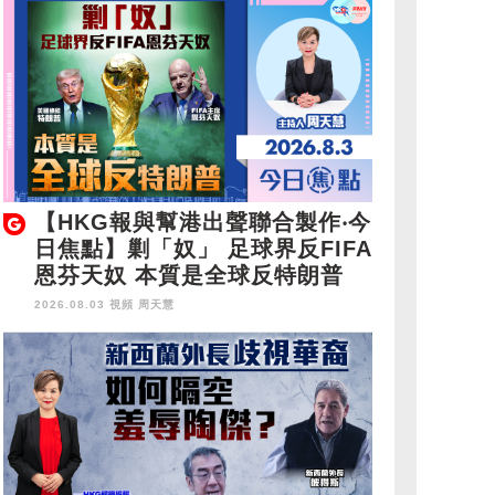
【HKG報與幫港出聲聯合製作‧今
日焦點】剿「奴」 足球界反FIFA
恩芬天奴 本質是全球反特朗普
2026.08.03 視頻
周天慧