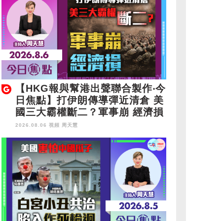
【HKG報與幫港出聲聯合製作‧今
日焦點】打伊朗傳導彈近清倉 美
國三大霸權斷二？軍事崩 經濟損
2026.08.06 視頻
周天慧