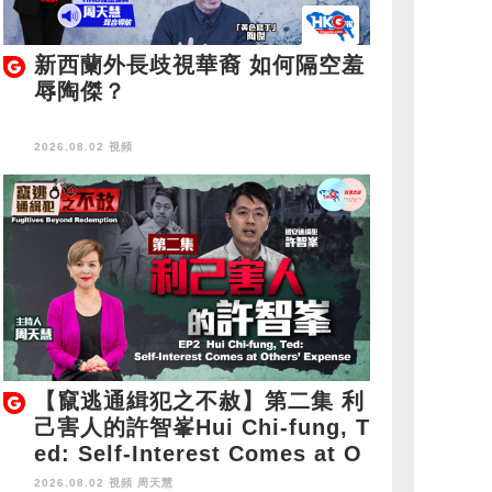
新西蘭外長歧視華裔 如何隔空羞
辱陶傑？
2026.08.02 視頻
【竄逃通緝犯之不赦】第二集 利
己害人的許智峯Hui Chi-fung, T
ed: Self-Interest Comes at O
thers' Expense
2026.08.02 視頻
周天慧