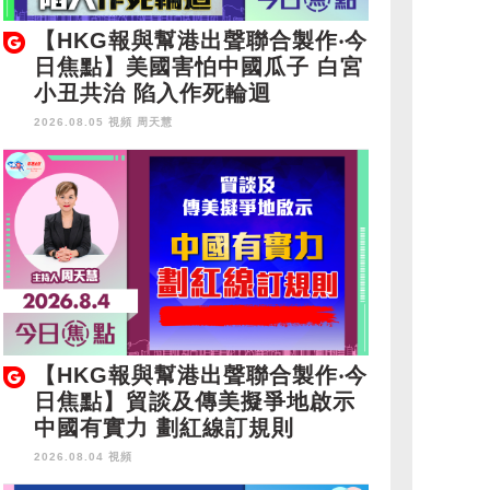
【HKG報與幫港出聲聯合製作‧今
日焦點】美國害怕中國瓜子 白宮
小丑共治 陷入作死輪迴
2026.08.05 視頻
周天慧
【HKG報與幫港出聲聯合製作‧今
日焦點】貿談及傳美擬爭地啟示
中國有實力 劃紅線訂規則
2026.08.04 視頻