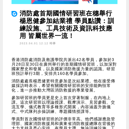
消防處首期國情研習班在穗舉行
楊恩健參加結業禮 學員點讚：訓
練設施、工具技術及資訊科技應
用 皆屬世界一流！
2023.04.01 12:12 時事
香港消防處消防及救護學院共派出42名學員，參加於3
月28日至30日在廣州舉行的首期國情研習班，以加深對
國家歷史和發展，以及國家消防救援力量的認識。研習
班預計舉行3期，安排共160名學員參加。
消防處處長楊恩健更特意參加是次結業禮。他在接受傳
媒採訪時表示，希望有關國情研習班的安排能夠恒常
化，進一步推動大灣區消防救援的專業發展。
參加研習班的學員更是史上首次穿著制服，在內地上
課。這次研習班以理論授課、觀摩演示、見習參觀、交
流互學、儀式教育等多種形式開展，內容涵蓋升旗儀
式、中式隊列步操訓練、專題國情授課等。
學員對首次國情研習班的評價非常高。他們感謝應急管
理部、國家消防救援局和廣東省消防救援總隊在背後的
大力支持及悉心安排。有學員大讚，無論訓練設施、工