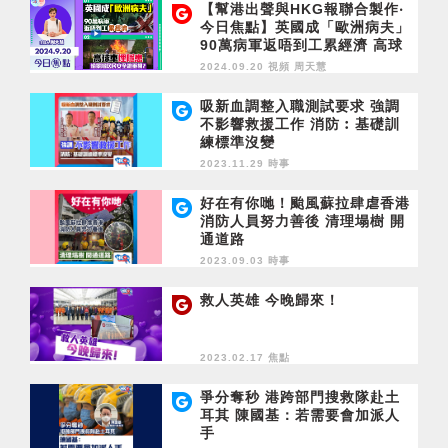
【幫港出聲與HKG報聯合製作‧
今日焦點】英國成「歐洲病夫」
90萬病軍返唔到工累經濟 高球
車埋隱患 愉景灣居民安全誰重
2024.09.20 視頻
周天慧
視？
吸新血調整入職測試要求 強調
不影響救援工作 消防︰基礎訓
練標準沒變
2023.11.29 時事
好在有你哋！颱風蘇拉肆虐香港
消防人員努力善後 清理塌樹 開
通道路
2023.09.03 時事
救人英雄 今晚歸來！
2023.02.17 焦點
爭分奪秒 港跨部門搜救隊赴土
耳其 陳國基：若需要會加派人
手