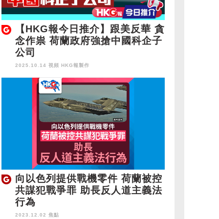
【HKG報今日推介】跟美反華 貪
念作祟 荷蘭政府強搶中國科企子
公司
2025.10.14 視頻
HKG報製作
向以色列提供戰機零件 荷蘭被控
共謀犯戰爭罪 助長反人道主義法
行為
2023.12.02 焦點