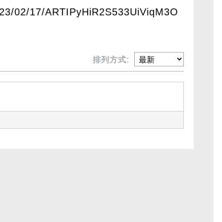
2023/02/17/ARTIPyHiR2S533UiViqM3O
排列方式: