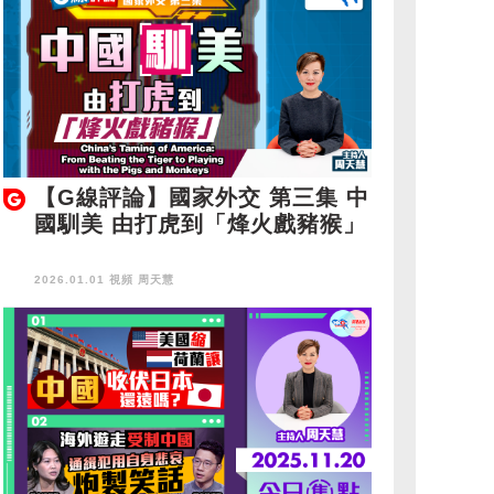
【G線評論】國家外交 第三集 中
國馴美 由打虎到「烽火戲豬猴」
2026.01.01 視頻
周天慧