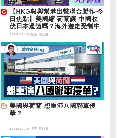
【HKG報與幫港出聲聯合製作‧今
日焦點】美國縮 荷蘭讓 中國收
伏日本還遠嗎？海外遊走受制中
國 通緝犯用自身悲哀 炮製笑話
2025.11.20 視頻
周天慧
美國與荷蘭 想重演八國聯軍侵
華？
2025.10.25 博客
曾財安