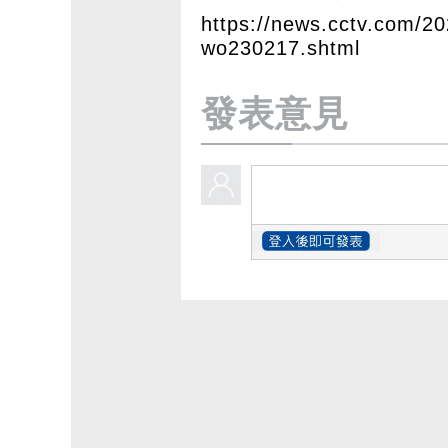
https://news.cctv.com/
wo230217.shtml
發表意見