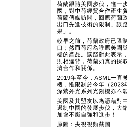
荷蘭跟隨美國步伐，進一
國，對中荷經貿合作產生
荷蘭傳媒訪問，回應荷蘭政
出口先進技術的限制。談
果」。
較早之前，荷蘭政府已限制
口；然而荷府為呼應美國號
檔的產品。談踐對此表示
則相違背，荷蘭如真的採
濟合作和關係。
2019年至今，ASML
機，惟限制於今年（202
深紫外光系列光刻機亦不
美國及其盟友以為憑藉對
遏制中國的發展步伐，大
加會不斷自強和進步！
原圖：央視視頻截圖