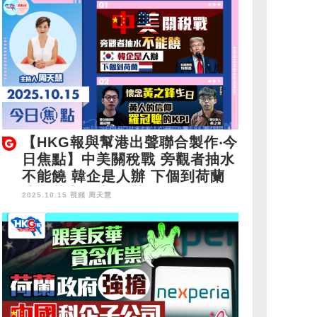
【HKG報與幫港出聲聯合製作‧今
日焦點】中美關稅戰 旁觀者抽水
不能饒 韓企是人辦 下個到荷蘭
懷念黃之鋒生日 黃人的信仰 羅
2025.10.15 視頻
周天慧
冠聰的KPI