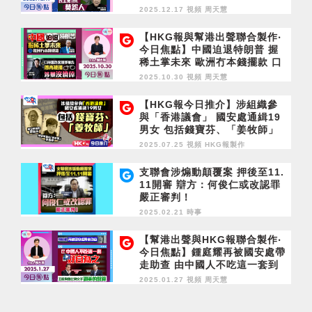
民主黨滅莫怨人
2025.12.17 視頻
周天慧
【HKG報與幫港出聲聯合製作‧
今日焦點】中國迫退特朗普 握
稀土掌未來 歐洲冇本錢擺款 口
岸爆炸案脫罪被告傳再被捕 涉
2025.10.30 視頻
周天慧
暴沒僥倖
【HKG報今日推介】涉組織參
與「香港議會」 國安處通緝19
男女 包括錢寶芬、「姜牧師」
2025.07.25 視頻
HKG報製作
支聯會涉煽動顛覆案 押後至11.
11開審 辯方：何俊仁或改認罪
嚴正審判！
2025.02.21 時事
【幫港出聲與HKG報聯合製作‧
今日焦點】鍾庭耀再被國安處帶
走助查 由中國人不吃這一套到
好自為之王毅與魯比奧交手 訓
2025.01.27 視頻
周天慧
美的盤算