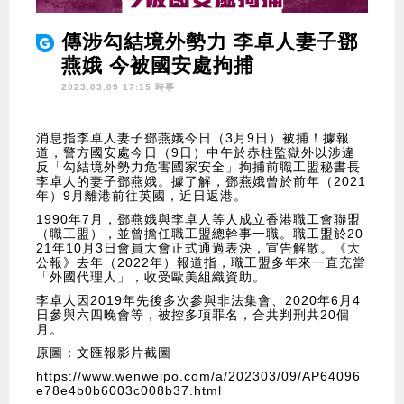
傳涉勾結境外勢力 李卓人妻子鄧
燕娥 今被國安處拘捕
2023.03.09 17:15 時事
消息指李卓人妻子鄧燕娥今日（3月9日）被捕！據報
道，警方國安處今日（9日）中午於赤柱監獄外以涉違
反「勾結境外勢力危害國家安全」拘捕前職工盟秘書長
李卓人的妻子鄧燕娥。據了解，鄧燕娥曾於前年（2021
年）9月離港前往英國，近日返港。
1990年7月，鄧燕娥與李卓人等人成立香港職工會聯盟
（職工盟），並曾擔任職工盟總幹事一職。職工盟於20
21年10月3日會員大會正式通過表決，宣告解散。《大
公報》去年（2022年）報道指，職工盟多年來一直充當
「外國代理人」，收受歐美組織資助。
李卓人因2019年先後多次參與非法集會、2020年6月4
日參與六四晚會等，被控多項罪名，合共判刑共20個
月。
原圖：文匯報影片截圖
https://www.wenweipo.com/a/202303/09/AP64096
e78e4b0b6003c008b37.html