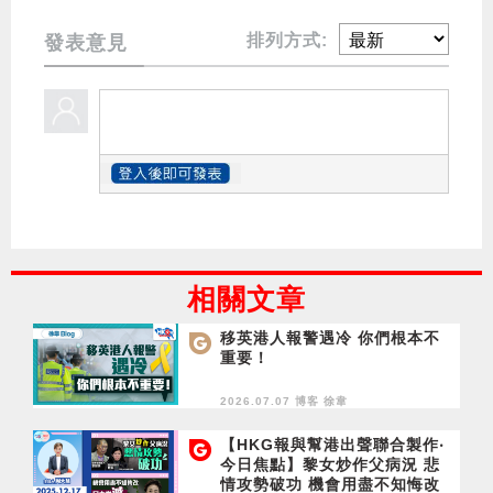
排列方式:
發表意見
相關文章
移英港人報警遇冷 你們根本不
重要！
2026.07.07 博客
徐韋
【HKG報與幫港出聲聯合製作‧
今日焦點】黎女炒作父病況 悲
情攻勢破功 機會用盡不知悔改