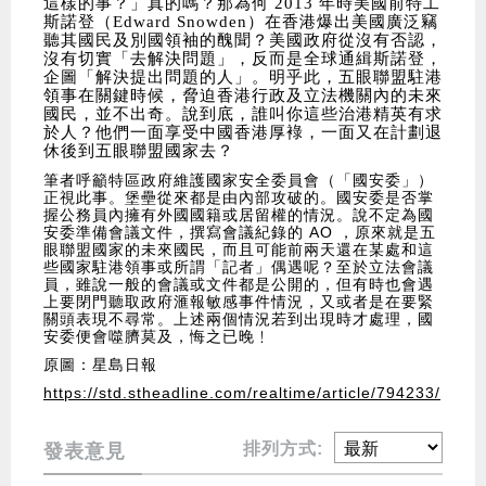
這樣的事？」真的嗎？那為何 2013 年時美國前特工
斯諾登（Edward Snowden）在香港爆出美國廣泛竊
聽其國民及別國領袖的醜聞？美國政府從沒有否認，
沒有切實「去解決問題」，反而是全球通緝斯諾登，
企圖「解決提出問題的人」。明乎此，五眼聯盟駐港
領事在關鍵時候，脅迫香港行政及立法機關內的未來
國民，並不出奇。說到底，誰叫你這些治港精英有求
於人？他們一面享受中國香港厚
䘵
，一面又在計劃退
休後到五眼聯盟國家去？
筆者呼籲特區政府維護國家安全委員會（「國安委」）
正視此事。堡壘從來都是由內部攻破的。國安委是否掌
握公務員內擁有外國國籍或居留權的情況。說不定為國
安委準備會議文件，撰寫會議紀錄的 AO ，原來就是五
眼聯盟國家的未來國民，而且可能前兩天還在某處和這
些國家駐港領事或所謂「記者」偶遇呢？至於立法會議
員，雖說一般的會議或文件都是公開的，但有時也會遇
上要閉門聽取政府滙報敏感事件情況，又或者是在要緊
關頭表現不尋常。上述兩個情況若到出現時才處理，國
安委便會噬臍莫及，悔之已晚﹗
原圖：星島日報
https://std.stheadline.com/realtime/article/794233/
排列方式:
發表意見