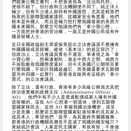
們能秉公獨立審判，不把香港視為「法治烏托邦」，
便很不錯了。但行政和立法機關便不同了。純正洋人
極少，但有不少港人卻持有外國護照，尤其是精英們
熱衷的五眼聯盟國家護照。從國家安全角度看，他們
根本是外國人，而且是極力想打壓我國發展的美西方
國未來國民。那麼怎可能讓他們有「韋小寶心態」，
一方面把持香港的管治權，一面又是外國公民或有外
國居留權人士。
近日全國政協副主席梁振英提出立法會議員不應擁有
外國國籍或居留權。縱使《基本法》的規定容許了；
但政治上，立法會議員實在不適宜。筆者視之為「韋
小寶心態」，想兩邊都吃，遊走中西方之間。倘西方
不採取敵視我國態度還好，但今天美國已公開明言要
打壓我國，不容許我國超越它。而美國還要求五眼聯
盟另外四國一起實行，那香港豈能再有這樣的「韋小
寶式」的立法會議員。
除了立法，還有行政。香港有多少高級公務員尤其把
持治港實權的政務主任（Administrative Officer，
AO），他們中有不少人是透過配偶或家人擁有外國
居留權的。這批 AO 心想著一朝退休，便到五眼聯
盟國家移民去。這些 AO 掌握我國治港機密，或至
少是意圖；那麼若五眼聯盟國家駐港領事約見其家人
或其本人，希望他們「提早」為其最終所屬國服務，
那香港的行政機關高層豈不是成了我國的國安蟻穴？
黃絲或許會說「人家是民主國家，有規有矩；不會做