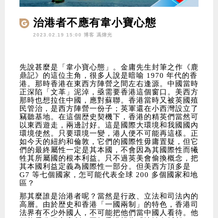
治港者不應有韋小寶心態
2023.02.19 15:00 博客
馮煒光
先說甚麼是「韋小寶心態」。金庸先生封筆之作《鹿
鼎記》的這位主角，很多人說是暗喻 1970 年代的香
港。那時香港在東西方陣營之間左右逢源。中國當時
正深陷「文革」泥淖，亟需要香港這個窗口。美西方
那時也想拉住中國，應對蘇聯。香港當時又被英國殖
民管治，是西方陣營一份子；英軍還在小西灣設立了
竊聽基地。在這個歴史契機下，香港的精英們當然可
以東西遊走，兩邊討好。這是國際大環境和我國國內
環境使然。只要環境一變，港人便不可能再這樣。正
如今天的紐約和倫敦，它們的國際性毋庸置疑，但它
們的最終屬性一定是其本國，不會因為其國際性而犧
牲其所屬國的根本利益。只不過英美會偷換概念，把
其本國利益定義為國際性一部分。但美西方頂多是
G7 等七個國家，怎可能代表全球 200 多個國家和地
區？
那其麼誰是治港者呢？當然是行政、立法和司法內的
高層。由於歴史和香港「一國兩制」的特色，香港司
法界有不少外國人，不可能把他們當中國人看待。他