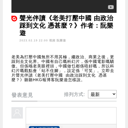
聲光伴讀《老美打壓中國 由政治
踩到文化 憑甚麼？》作者：阮樂
遊
2023.02.19 22:00 視頻
阮樂遊
老美為打壓中國無所不用其極，繼政治、商業之後，更
踩到去文化界。中國有自己嘅科幻片，係中國電影嘅驕
傲。但係喺老美眼裡頭，中國做乜都係唔好嘅，所以科
幻片嘅觀點會「站不住腳」，設定係「可笑」。立即去
片聲光伴讀《老美打壓中國 由政治踩到文化 憑甚
麼？》聽聽HKG報博客阮樂遊怎樣說。
排列方式:
發表意見