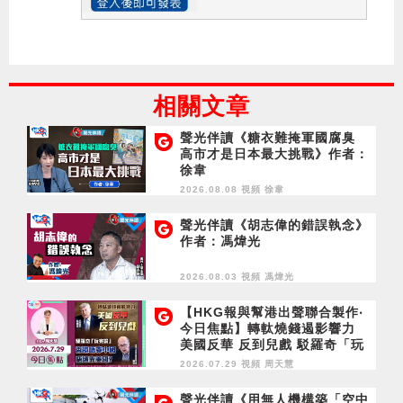
相關文章
聲光伴讀《糖衣難掩軍國腐臭
高市才是日本最大挑戰》作者：
徐韋
2026.08.08 視頻
徐韋
聲光伴讀《胡志偉的錯誤執念》
作者：馮煒光
2026.08.03 視頻
馮煒光
【HKG報與幫港出聲聯合製作‧
今日焦點】轉軚燒錢遏影響力
美國反華 反到兒戲 駁羅奇「玩
完論」 香港唔靠中國 唔通靠美
2026.07.29 視頻
周天慧
國？
聲光伴讀《用無人機構築「空中