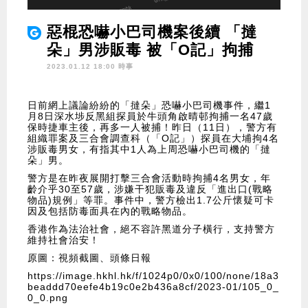
惡棍恐嚇小巴司機案後續 「撻
朵」男涉販毒 被「O記」拘捕
2023.01.12 18:00 時事
日前網上議論紛紛的「撻朵」恐嚇小巴司機事件，繼1
月8日深水埗反黑組探員於牛頭角啟晴邨拘捕一名47歲
保時捷車主後，再多一人被捕！昨日（11日），警方有
組織罪案及三合會調查科（「O記」）探員在大埔拘4名
涉販毒男女，有指其中1人為上周恐嚇小巴司機的「撻
朵」男。
警方是在昨夜展開打擊三合會活動時拘捕4名男女，年
齡介乎30至57歲，涉嫌干犯販毒及違反「進出口(戰略
物品)規例」等罪。事件中，警方檢出1.7公斤懷疑可卡
因及包括防毒面具在內的戰略物品。
香港作為法治社會，絕不容許黑道分子橫行，支持警方
維持社會治安！
原圖：視頻截圖、頭條日報
https://image.hkhl.hk/f/1024p0/0x0/100/none/18a3
beaddd70eefe4b19c0e2b436a8cf/2023-01/105_0_
0_0.png