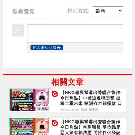
排列方式:
發表意見
相關文章
【HKG報與幫港出聲聯合製作‧
今日焦點】中國迫退特朗普 握
稀土掌未來 歐洲冇本錢擺款 口
岸爆炸案脫罪被告傳再被捕 涉
2025.10.30 視頻
周天慧
暴沒僥倖
【HKG報與幫港出聲聯合製作‧
今日焦點】車房職員 爭位靠兇
惡人須有執法懲 同性伴侶登記