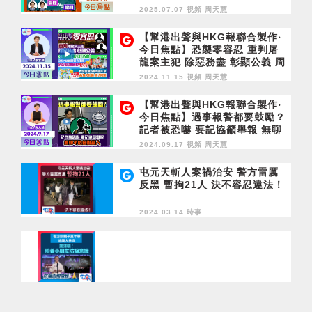
制 倫理vs權利
2025.07.07 視頻
周天慧
【幫港出聲與HKG報聯合製作‧
今日焦點】恐襲零容忍 重判屠
龍案主犯 除惡務盡 彰顯公義 周
末好活動！2024國際濟公文化
2024.11.15 視頻
周天慧
節 11月15-17日 約定你維園見
保護兒童及禁毒嘉年華 11月16-
【幫港出聲與HKG報聯合製作‧
17日 西九文化區親子同樂
今日焦點】遇事報警都要鼓勵？
記者被恐嚇 要記協籲舉報 無聊
不信任嚇親人
2024.09.17 視頻
周天慧
屯元天斬人案禍治安 警方雷厲
反黑 暫拘21人 決不容忍違法！
2024.03.14 時事