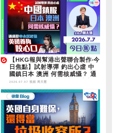
【HKG報與幫港出聲聯合製作‧今
日焦點】試射導彈 釣出心虛 中
國鎮日本 澳洲 何需核威懾？ 通
緝犯申永居起弶 英國養狗咬心口
2026.07.07 視頻
周天慧