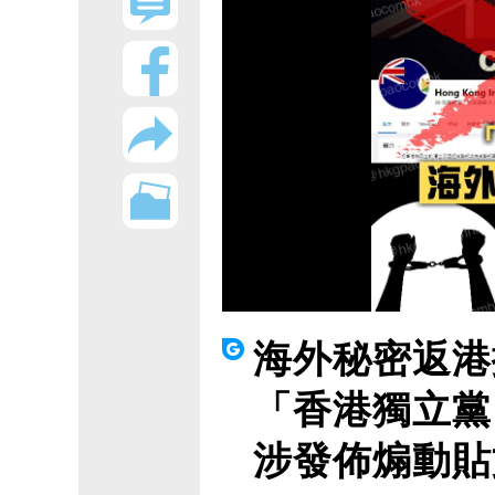
海外秘密返港
「香港獨立黨
涉發佈煽動貼