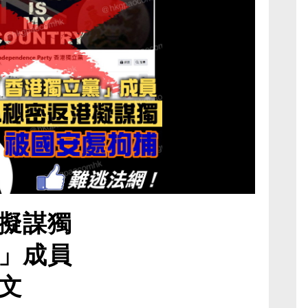
擬謀獨
」成員
文