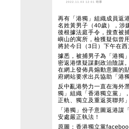
被國安處拘捕
2022.11.03 12:01 時事
再有「港獨」組織成員返
名姓黃男子（40歲），涉
後根據法庭手令，搜查被
嶼山的寓所，檢獲疑似曾
將於今日（3日）下午在西
據悉，被捕男子為「港獨
密返港懷疑謀劃政治陰謀。
在網上發佈具煽動意圖的
府網站要求出兵協助「港
反中亂港勢力一直在海外
獨」組織「香港獨立黨」，其
正軌、獨立及重返英聯邦
「港獨」份子意圖返港謀
安處嚴正執法！
原圖：香港獨立黨faceboo