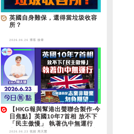
英國自身難保，還得當垃圾收容
所？
2026.06.26 博客
徐韋
【HKG報與幫港出聲聯合製作‧今
日焦點】英國10年7首相 放不下
「民主傲慢」 執著仇中無運行
立會議員是志業非職業 勿負期望
2026.06.23 視頻
周天慧