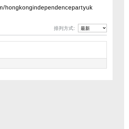
om/hongkongindependencepartyuk
排列方式: