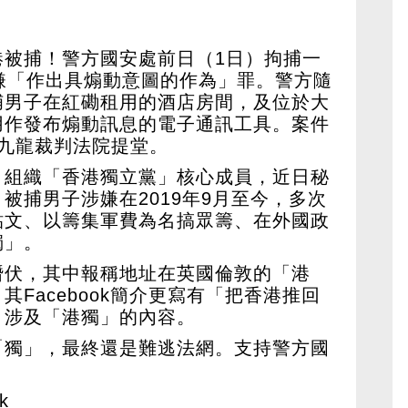
港被捕！警方國安處前日（1日）拘捕一
嫌「作出具煽動意圖的作為」罪。警方隨
捕男子在紅磡租用的酒店房間，及位於大
用作發布煽動訊息的電子通訊工具。案件
九龍裁判法院提堂。
」組織「香港獨立黨」核心成員，近日秘
被捕男子涉嫌在2019年9月至今，多次
貼文、以籌集軍費為名搞眾籌、在外國政
獨」。
潛伏，其中報稱地址在英國倫敦的「港
Facebook簡介更寫有「把香港推回
」涉及「港獨」的內容。
「獨」，最終還是難逃法網。支持警方國
k