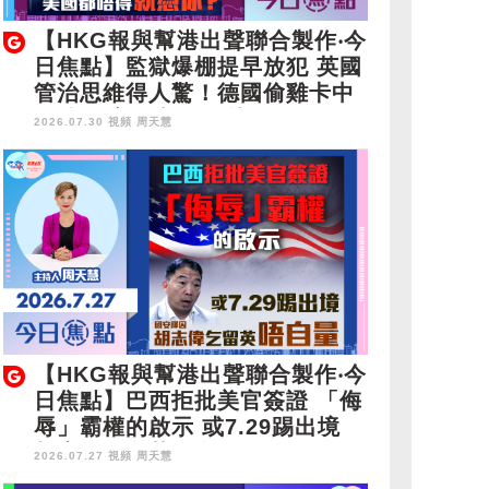
【HKG報與幫港出聲聯合製作‧今
日焦點】監獄爆棚提早放犯 英國
管治思維得人驚！德國偷雞卡中
國脖子 美國都唔得就憑你？
2026.07.30 視頻
周天慧
【HKG報與幫港出聲聯合製作‧今
日焦點】巴西拒批美官簽證 「侮
辱」霸權的啟示 或7.29踢出境
胡志偉乞留英唔自量
2026.07.27 視頻
周天慧