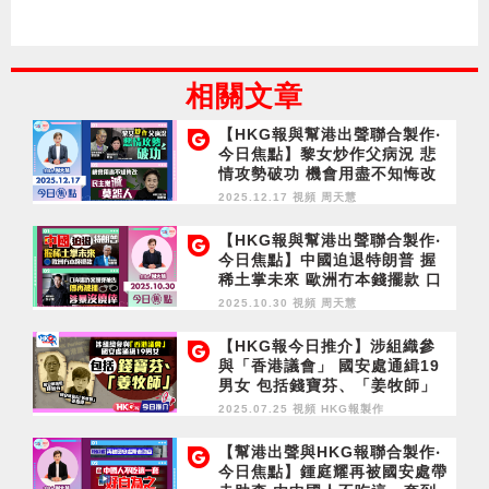
相關文章
【HKG報與幫港出聲聯合製作‧
今日焦點】黎女炒作父病況 悲
情攻勢破功 機會用盡不知悔改
民主黨滅莫怨人
2025.12.17 視頻
周天慧
【HKG報與幫港出聲聯合製作‧
今日焦點】中國迫退特朗普 握
稀土掌未來 歐洲冇本錢擺款 口
岸爆炸案脫罪被告傳再被捕 涉
2025.10.30 視頻
周天慧
暴沒僥倖
【HKG報今日推介】涉組織參
與「香港議會」 國安處通緝19
男女 包括錢寶芬、「姜牧師」
2025.07.25 視頻
HKG報製作
【幫港出聲與HKG報聯合製作‧
今日焦點】鍾庭耀再被國安處帶