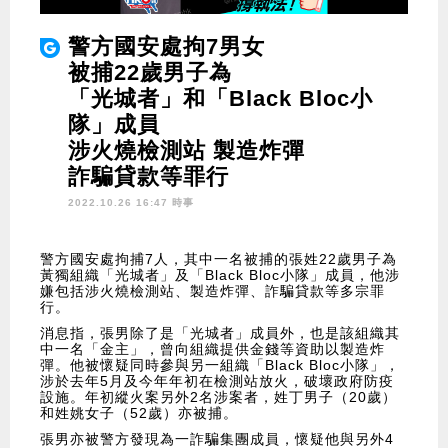
警方國安處拘7男女
被捕22歲男子為
「光城者」和「Black Bloc小
隊」成員
涉火燒檢測站 製造炸彈
詐騙貸款等罪行
2022.10.26 16:47 時事
警方國安處拘捕7人，其中一名被捕的張姓22歲男子為
黃獨組織「光城者」及「Black Bloc小隊」成員，他涉
嫌包括涉火燒檢測站、製造炸彈、詐騙貸款等多宗罪
行。
消息指，張男除了是「光城者」成員外，也是該組織其
中一名「金主」，曾向組織提供金錢等資助以製造炸
彈。他被懷疑同時參與另一組織「Black Bloc小隊」，
涉於去年5月及今年年初在檢測站放火，破壞政府防疫
設施。年初縱火案另外2名涉案者，姓丁男子（20歲）
和姓姚女子（52歲）亦被捕。
張男亦被警方發現為一詐騙集團成員，懷疑他與另外4