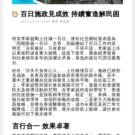
百日施政見成效 持續奮進解民困
2022.10.13 23:00 博客
梁志祥
特首李家超剛上任滿一百日，便在社交網站發表題為
「同開新篇一百日」文章，回顧總結了百日工作內容，
明言「沒有最好，只有更好」。不得不說，李家超上任
以來面對諸多重大挑戰，從疫下復常、重振經濟發展，
到社會積存多年的深層次矛盾，肩負的責任可謂沈重萬
分。
好在「功夫不負有心人」，上任雖僅百日，施政已經初
見成效，各界高度評論新政府所展現的新作風。其中，
重中之重就屬在抗疫與復常上取得平衡。在抗疫工作
上，李家超堅持讓社會在風險可控下，盡最大程度擴寬
民生及經濟活動的空間。在李家超特首的帶領下，香港
的抗疫措施一是採取精準控疫，制定「紅、黃碼」按風
險分級管理等，加強對病毒的追蹤；二是更大力推動疫
苗接種，並整合香港醫療能力，成功令重症及死亡率大
幅降低；三是審時度勢，逐步在防疫上鬆綁，讓社會在
風險可控下逐步復常。
言行合一 效果卓著