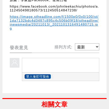
原圖：李家超Facebook、星島日報
https://www.facebook.com/johnleekachiu/photos/a.
112450498180573/112450514847238/
https://image.stheadline.com/f/1500p0/0x0/100/st/
1da7132bdc4d3487c895c4c506b09f18/stheadline/
inewsmedia/20211013/_2021101316491480715.jp
g
排列方式:
發表意見
相關文章