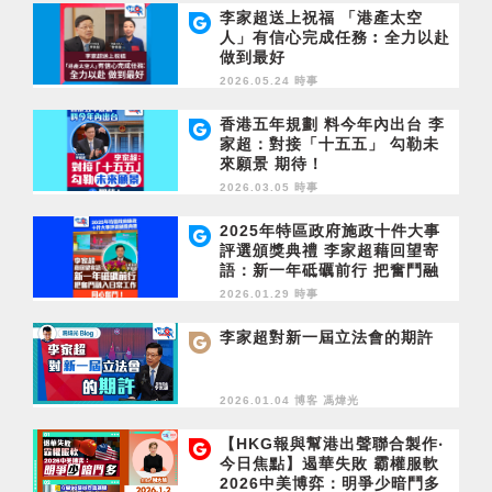
李家超送上祝福 「港產太空
人」有信心完成任務︰全力以赴
做到最好
2026.05.24 時事
香港五年規劃 料今年內出台 李
家超：對接「十五五」 勾勒未
來願景 期待！
2026.03.05 時事
2025年特區政府施政十件大事
評選頒獎典禮 李家超藉回望寄
語：新一年砥礪前行 把奮鬥融
入日常工作 同心奮鬥！
2026.01.29 時事
李家超對新一屆立法會的期許
2026.01.04 博客
馮煒光
【HKG報與幫港出聲聯合製作‧
今日焦點】遏華失敗 霸權服軟
2026中美博弈：明爭少暗鬥多