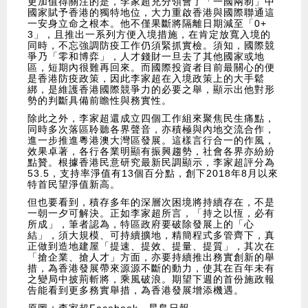
更加值得關注的是，李家超充分領會了「一國兩制」中
國家賦予香港的獨特地位，大力重啟香港與國際聯通這
一安身立命之根本。他不僅果斷將隔離日期減至「0+
3」，且推出一系列方便入境措施，在肯定放寬入境的
同時，不忘強調防疫工作仍須緊抓實檢。須知，國際競
爭乃「零和博弈」，人才錢財一旦去了其他國家或地
區，短期內很難再回來。而國際投資者目前最關心的便
是香港防疫政策，因此李家超在入境政策上的大手鬆
綁，是維護香港國際競爭力的必要之舉，顯示出他對形
勢的判斷具備前瞻性與務實性。
除此之外，李家超還成立四個工作組來聚焦民生痛點，
同時多次落區聆聽各界聲音，亦積極與內地交流合作，
進一步推進粵港澳大灣區發展。這樣言行合一的作風，
效果卓著，各行各業明顯有振興趨勢，社會各界亦紛紛
點贊。根據香港民意研究最新民調顯示，李家超評分為
53.5，支持率淨值有13個百分點，創下2018年8月以來
特首民望淨值新高。
但也要看到，積存多年的深層次困境將持續存在，不是
一朝一夕可解決。正如李家超所言，「持之以恆，必有
所成」，筆者認為，特區政府要破除發展上的「心
結」，須大規模、可持續擴地，精簡程式多管齊下，真
正做到造地建屋「提速、提效、提量、提質」，其次在
「搶企業、搶人才」方面，亦要持續推出務實創新的舉
措，為香港發展帶來源源不斷的動力，使其在百年未有
之變局中披荊斬將，乘風破浪。期望下週的首份施政報
告能看到更多務實舉措，為香港發展增添機遇。