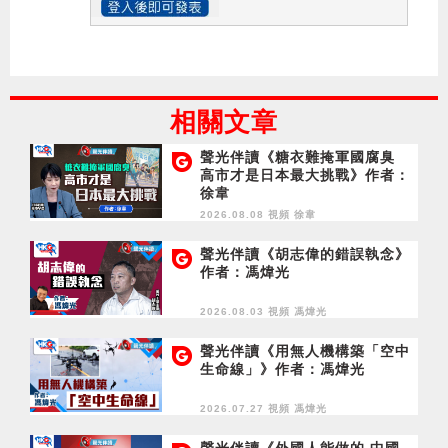
相關文章
聲光伴讀《糖衣難掩軍國腐臭
高市才是日本最大挑戰》作者：
徐韋
2026.08.08 視頻
徐韋
聲光伴讀《胡志偉的錯誤執念》
作者：馮煒光
2026.08.03 視頻
馮煒光
聲光伴讀《用無人機構築「空中
生命線」》作者：馮煒光
2026.07.27 視頻
馮煒光
聲光伴讀《外國人能做的 中國