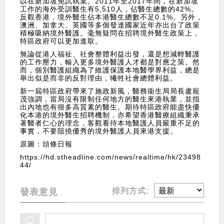
以在新加坡免試執業。2011年至2017年間，在新加坡
工作的海外受訓醫生有5,510人，佔醫生總數的42%。
反觀香港，境外醫生佔本港醫生總數不足0.1%。另外，
澳洲、加拿大、英國等多個發達國家近年亦出台了政策
積極吸納境外醫護。毫無疑問在招聘境外醫生政策上，
特區政府可以更加進取。
無論從港人福祉、社會整體利益出發，還是想減輕醫護
的工作壓力，輸入更多境外醫護人才都是對應之策。然
而，個別醫護組織為了維護保護本地醫學界利益，總是
舉出似是而非的反對理由，犧牲社會總體利益。
新一屆特區政府帶來了施政新風，醫務衞生局局長盧寵
茂強調，當局沒有限制任何地方的醫生來港執業，並指
出內地也有很多高質素的醫生。期待特區政府能盡快優
化本港的境外醫生招聘機制，亦希望香港醫療組織秉承
著醫者仁心的理念，客觀看待本地醫護人員嚴重不足的
事實，不要阻撓優秀的境外醫護人員來港支援。
原圖：頭條日報
https://hd.stheadline.com/news/realtime/hk/23498
44/
排列方式:
發表意見