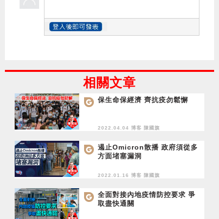
相關文章
保生命保經濟 齊抗疫勿鬆懈
2022.04.04 博客
陳國旗
遏止Omicron散播 政府須從多
方面堵塞漏洞
2022.01.16 博客
陳國旗
全面對接內地疫情防控要求 爭
取盡快通關