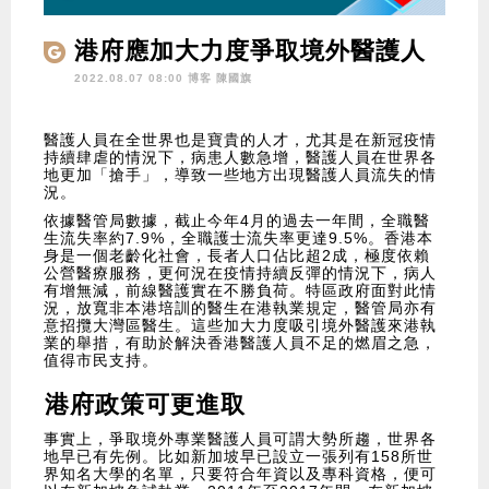
港府應加大力度爭取境外醫護人
員
2022.08.07 08:00 博客
陳國旗
醫護人員在全世界也是寶貴的人才，尤其是在新冠疫情
持續肆虐的情況下，病患人數急增，醫護人員在世界各
地更加「搶手」，導致一些地方出現醫護人員流失的情
況。
依據醫管局數據，截止今年4月的過去一年間，全職醫
生流失率約7.9%，全職護士流失率更達9.5%。香港本
身是一個老齡化社會，長者人口佔比超2成，極度依賴
公營醫療服務，更何況在疫情持續反彈的情況下，病人
有增無減，前線醫護實在不勝負荷。特區政府面對此情
況，放寬非本港培訓的醫生在港執業規定，醫管局亦有
意招攬大灣區醫生。這些加大力度吸引境外醫護來港執
業的舉措，有助於解決香港醫護人員不足的燃眉之急，
值得市民支持。
港府政策可更進取
事實上，爭取境外專業醫護人員可謂大勢所趨，世界各
地早已有先例。比如新加坡早已設立一張列有158所世
界知名大學的名單，只要符合年資以及專科資格，便可