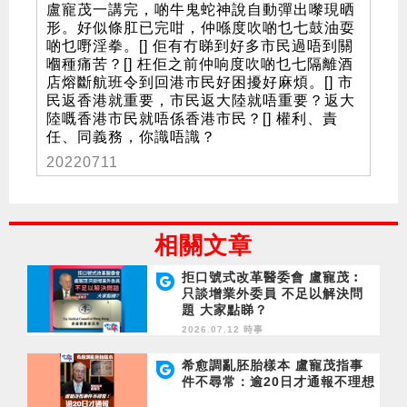
盧寵茂一講完，啲牛鬼蛇神說自動彈出嚟現晒
形。好似條肛已完咁，仲喺度吹啲乜七鼓油耍
啲乜嘢淫拳。[] 佢有冇睇到好多市民過唔到關
嗰種痛苦？[] 枉佢之前仲响度吹啲乜七隔離酒
店熔斷航班令到回港市民好困擾好麻煩。[] 市
民返香港就重要，市民返大陸就唔重要？返大
陸嘅香港市民就唔係香港市民？[] 權利、責
任、同義務，你識唔識？
20220711
相關文章
拒口號式改革醫委會 盧寵茂︰
只談增業外委員 不足以解決問
題 大家點睇？
2026.07.12 時事
希愈調亂胚胎樣本 盧寵茂指事
件不尋常：逾20日才通報不理想