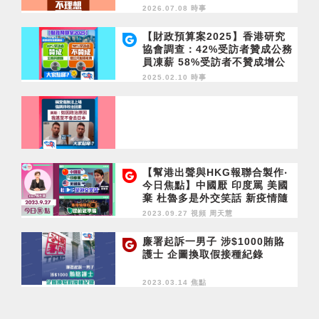
2026.07.08 時事
【財政預算案2025】香港研究
協會調查：42%受訪者贊成公務
員凍薪 58%受訪者不贊成增公
共服務收費 大家點睇？
2025.02.10 時事
【幫港出聲與HKG報聯合製作‧
今日焦點】中國厭 印度罵 美國
棄 杜魯多是外交笑話 新疫情隨
時爆 提前做準備
2023.09.27 視頻
周天慧
廉署起訴一男子 涉$1000賄賂
護士 企圖換取假接種紀錄
2023.03.14 焦點