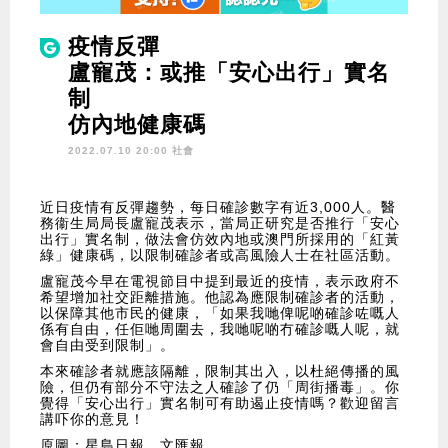
疫情反彈
盧寵茂：或推「安心出行」實名
制
仿內地健康碼
2022.07.10 20:00 社會
近日疫情有反彈趨勢，每日確診數字有近3,000人。醫
務衞生局局長盧寵茂表示，當局正研究是否推行「安心
出行」實名制，做法會仿效內地或澳門所採用的「紅黃
綠」健康碼，以限制確診者或高風險人士在社區活動。
盧寵茂今早在電視節目中提到最近的疫情，表示政府不
希望增加社交距離措施。他認為應限制確診者的活動，
以保障其他市民的健康，「如果我哋俾呢啲確診咗嘅人
係有自由，任佢哋周圍去，我哋呢啲冇確診嘅人呢，就
會自由受到限制」。
本來確診者就應該隔離，限制其出入，以杜絕傳播的風
險，但仍有部分不守法之人確診了仍「周街播毒」。你
覺得「安心出行」實名制可有助遏止疫情嗎？歡迎留言
講吓你的意見！
原圖：星島日報、文匯報