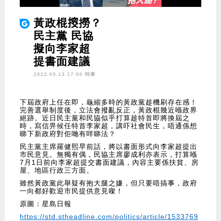
黃政棍𢲷撈？
民主黨 民協
擬向李家超
提書面建議
2022.05.13 17:00 時事
下屆政府上任在即，龜縮多時的黃政黨趁機刷存在感！
完善選舉制度後，立法會撥亂反正，黃政棍幾近喺政界
絕跡。近日民主黨和民協似乎打算趁特首即將換屆之
時，寫信畀候任特首李家超，講吓社會民生，唔通係想
睇下新政府對佢哋有咩睇法？
民主黨主席羅健熙早前話，將以書面形式向李家超提出
市民意見。無獨有偶，民協主席廖成利亦表示，打算喺
7月1日前向李家超提交書面建議，內容主要係扶貧、房
屋、地區行政三方面。
雖然黃政黨此舉疑有抱大腿之嫌，但只要唔搞事，政府
一向都好歡迎市民提供意見㗎！
原圖：星島日報
https://std.stheadline.com/politics/article/1533769