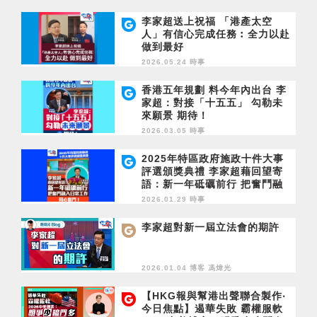
李家超送上祝福 「港產太空
人」有信心完成任務︰全力以赴
做到最好
2026.05.24 時事
香港五年規劃 料今年內出台 李
家超：對接「十五五」 勾勒未
來願景 期待！
2026.03.05 時事
2025年特區政府施政十件大事
評選頒獎典禮 李家超藉回望寄
語：新一年砥礪前行 把奮鬥融
入日常工作 同心奮鬥！
2026.01.29 時事
李家超對新一屆立法會的期許
2026.01.04 博客
馮煒光
【HKG報與幫港出聲聯合製作‧
今日焦點】遏華失敗 霸權服軟