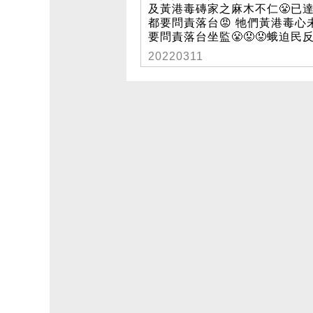
及黃港毒磚家之麻木不仁‎‎‎😤‎‎‎已達
都要問責落台‎‎‎😡‎‎‎ 牠們黃港毒心
要問責落台坐監‎😤😡😡‎蛾迫民反
20220311