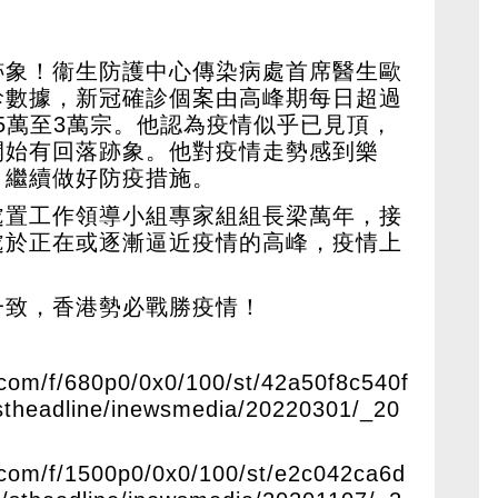
跡象！衞生防護中心傳染病處首席醫生歐
診數據，新冠確診個案由高峰期每日超過
.5萬至3萬宗。他認為疫情似乎已見頂，
開始有回落跡象。他對疫情走勢感到樂
，繼續做好防疫措施。
處置工作領導小組專家組組長梁萬年，接
處於正在或逐漸逼近疫情的高峰，疫情上
一致，香港勢必戰勝疫情！
.com/f/680p0/0x0/100/st/42a50f8c540f
theadline/inewsmedia/20220301/_20
e.com/f/1500p0/0x0/100/st/e2c042ca6d