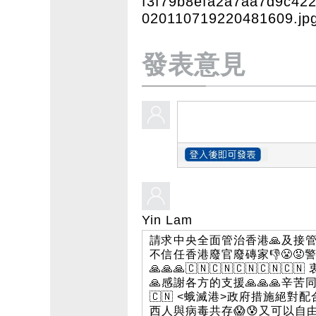
f3f79b8efa2a7aa7d9c422
020110719220481609.jp
發表意見
Yin Lam
請求中央全面管治香港🙏及接管防疫
不信任香港廢官廢磚家👎😤😡‎警
🙏🙏🙏‎🇨🇳🇨🇳🇨🇳🇨
🙏‎感謝各方的支援‎🙏🙏🙏‎辛苦同胞們‎💪
🇨🇳 <蛾滅港>政府措施絕對
西人與病毒共存‎😱😰‎又可以自