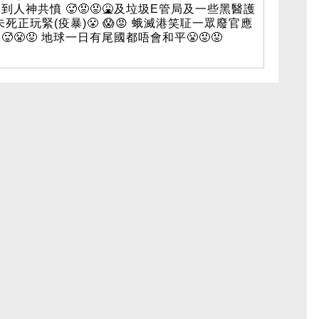
到人神共憤 ‎‎‎🥵😡😡🤮‎‎‎及垃圾E管局及一些黑醫護
未死正玩緊(疫暴)‎‎‎😤‎ ‎😱😡‎ 蛾滅港笑聇一眾廢官應
🥵😤😡 地球一日有尾國都唔會和平‎‎😤😡😡