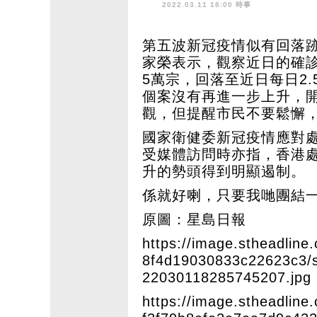
續守防疫措施
2022.03.11 18:00 時事
第五波新冠疫情似有回落
家榮表示，觀察近日的確
5萬宗，回落至近日每日2
個案沒有再進一步上升，
觀，但提醒市民不要鬆懈
國家衛健委新冠疫情應對
受媒體訪問時亦指，香港
升的勢頭得到明顯遏制。
係就好喇，只要我哋團結
原圖：星島日報
https://image.stheadline
8f4d19030833c22623c3/s
22030118285745207.jpg
https://image.stheadlin