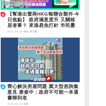
【幫港出聲與HKG報聯合製作‧今
日焦點】 政府滿意度升 又關移
居者事？ 來港易免打針 巿民憂
成疫源
2022.09.14 視頻
周天慧
齊心解決房屋問題 冀大型咨詢集
意見 唐俊中：政府不可能一本通
書睇到老
2022.08.12 時事