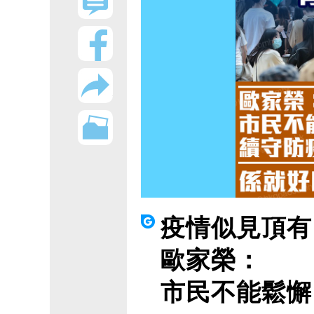
疫情似見頂有
歐家榮：
市民不能鬆懈