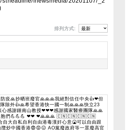
/stheadline/inewsmedia/20201107/_2
g
排列方式:
🙏抄晒班廢官🙏🙏🙏我絕對信任中央‎👍❤‎但
隊除外👍🙏希望香港快一國一制‎🙏🙏🙏快立23
🇳🇨🇳 衷心感謝鍾南山教授‎❤❤❤‎感謝國家醫療團隊‎🙏🙏
💪💪‎ ‎❤❤‎ ‎❤🙏🙏🙏‎ 🇨🇳🇨🇳🇨🇳🇨🇳
配合自大自私自利自由港毒漢奸心意‎🤮‎可以自由跟
由攬炒中國香港‎😨😡😖‎ AO黨廢政府等一眾廢高官