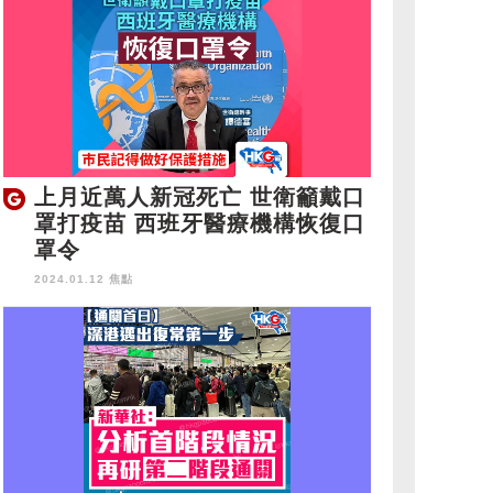
上月近萬人新冠死亡 世衛籲戴口
罩打疫苗 西班牙醫療機構恢復口
罩令
2024.01.12 焦點