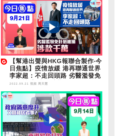
【幫港出聲與HKG報聯合製作‧今
日焦點】疫情放緩 港再聯通世界
李家超：不走回頭路 劣醫濫發免
針紙被捕 涉款千萬
2022.09.21 視頻
周天慧