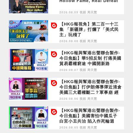
Hollow Fame, Real Defeat
2026.08.09 視頻
周天慧
【HKG報視角】第二百一十三
集 「新疆牌」打爛了「美式民
主」玩殘了
2026.08.08 視頻
周天慧
【HKG報與幫港出聲聯合製作‧
今日焦點】華5招反制 打痛美國
貿易霸權窮途 中國開新路
2026.08.07 視頻
周天慧
【HKG報與幫港出聲聯合製作‧
今日焦點】打伊朗傳導彈近清倉
美國三大霸權斷二？軍事崩 經
濟損
2026.08.06 視頻
周天慧
【HKG報與幫港出聲聯合製作‧
今日焦點】美國害怕中國瓜子
白宮小丑共治 陷入作死輪迴
2026.08.05 視頻
周天慧