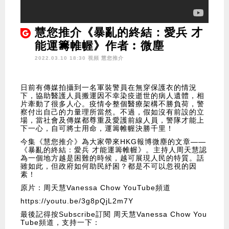
慧您推介《暴亂的終結：愛兵 才
能運籌帷幄》作者︰微塵
2022.03.10 18:30 視頻
慧您推介
日前有傳媒拍攝到一名軍裝警員在無穿保護衣的情況
下，協助醫護人員搬運因不幸染疫逝世的病人遺體，相
片牽動了很多人心。疫情令整個醫療架構不勝負荷，警
察付出自己的力量理所當然。不過，假如沒有前設的立
場，當社會及傳媒都尊重及愛護前線人員，警隊才能上
下一心，自可將士用命，運籌帷幄決勝千里！
今集《慧您推介》為大家帶來HKG報博微塵的文章——
《暴亂的終結：愛兵 才能運籌帷幄》。主持人周天慧認
為一個地方越是困難的時候，越可展現人民的特質。話
雖如此，但政府如何助民紓困？都是不可以忽視的因
素！
原片：周天慧Vanessa Chow YouTube頻道
https://youtu.be/3g8pQjL2m7Y
最後記得按Subscribe訂閱 周天慧Vanessa Chow You
Tube頻道，支持一下：