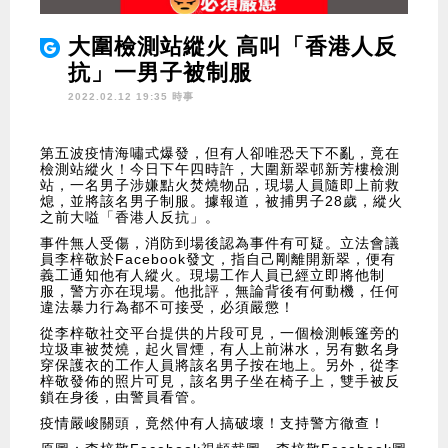
大圍檢測站縱火 高叫「香港人反
抗」一男子被制服
2022.02.12 19:35 時事
第五波疫情海嘯式爆發，但有人卻唯恐天下不亂，竟在
檢測站縱火！今日下午四時許，大圍新翠邨新芳樓檢測
站，一名男子涉嫌點火焚燒物品，現場人員隨即上前救
熄，並將該名男子制服。據報道，被捕男子28歲，縱火
之前大嗌「香港人反抗」。
事件無人受傷，消防到場後認為事件有可疑。立法會議
員李梓敬於Facebook發文，指自己剛離開新翠，便有
義工通知他有人縱火。現場工作人員已經立即將他制
服，警方亦在現場。他批評，無論背後有何動機，任何
違法暴力行為都不可接受，必須嚴懲！
從李梓敬社交平台提供的片段可見，一個檢測帳篷旁的
垃圾車被焚燒，起火冒煙，有人上前淋水，另有數名身
穿保護衣的工作人員將該名男子按在地上。另外，從李
梓敬發佈的照片可見，該名男子坐在椅子上，雙手被反
鎖在身後，由警員看管。
疫情嚴峻關頭，竟然仲有人搞破壞！支持警方徹查！