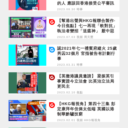
的人 應該回香港接受公平審訊
2023.08.30 時事
【幫港出聲與HKG報聯合製作‧
今日焦點】七一再現「軟對抗」
執法者變招「送瘟神」 厭中惡
港者回流 會否成國安隱憂？
2023.07.03 視頻
周天慧
認2021年七一禮賓府縱火 25歲
男囚32個月 官指被告有計劃行
事
2023.03.31 時事
【英撤港議員邀請】 梁振英引
事實證今立法會 比英治立法局
更民主
2023.02.10 焦點
【HKG報視角】第四十三集 彭
定康拜年伎俩太低端 英國以港
制華黔驢技窮
2023.02.01 視頻
HKG報視角