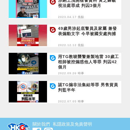
涉網上洩開槍警資料 黃之鋒藐
視法庭罪成 判囚3個月
2023.04.17 焦點
49歲男涉起底警員及家屬 兼發
表煽動文字 今早被國安處拘捕
2022.12.12 焦點
用TG教唆襲警兼製地雷 30歲工
程師被控煽惑他人等罪 判囚42
個月
2022.09.26 時事
認TG煽非法集結等罪 男售貨員
判監半年
2022.07.05 時事
關於我們
私隱政策及免責聲明