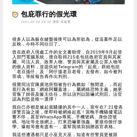
包庇罪行的假光環
2021.09.20 08:30 博客
朱庭萱
很多人以為躲在鍵盤後便可以為所欲為，從這案件足以
反映，今時不同往日了。
曾在政府入境處工作的女文書助理，自2019年9月起登
入部門電腦系統，擅自取得215名包括政府官員與其家
屬、司法人員、政界人物、警員與其家屬及公眾人物等
的個人資料，並提供給Telegram的「起底」群組包括
「老豆搵仔」及「阿仔搵老豆老母」去發布。如今被判
罪成，等候報告再作出判刑。
很贊同法官陳廣池所指被告行為猶如「無間道」，而起
底行為有如「網絡阿爾蓋達」，屬網絡恐怖主義，她更
背叛了師長及僱主信任，所以須判以阻嚇式刑罰。法官
認為判監是唯一選擇！
我自己亦都是被起底騷擾的其中一人，當年在7.21發表
撐警言論之後，便即時被網絡起底！當晚手機騷擾電話
響不停，甚至WhatsApp辱罵。手機號碼、身份證號
碼、地址等全放網上。打來恐嚇要強姦、要接你個仔放
學、爆粗等應有盡有⋯，還幫我填寫捐贈器官表格。
我這些遭遇都只是小巫見大巫，知道有些警員更被跟