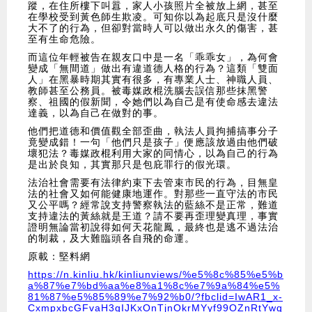
蹤，在住所樓下叫囂，家人小孩照片全被放上網，甚至
在學校受到黃色師生欺凌。可知你以為起底只是沒什麼
大不了的行為，但卻對當時人可以做出永久的傷害，甚
至有生命危險。
而這位年輕被告在親友口中是一名「乖乖女」，為何會
變成「無間道」做出有違道德人格的行為？這類「雙面
人」在黑暴時期其實有很多，有專業人士、神職人員、
教師甚至公務員。被毒媒政棍洗腦去誤信那些抹黑警
察、祖國的假新聞，令她們以為自己是有使命感去違法
達義，以為自己在做對的事。
他們把道德和價值觀全部歪曲，執法人員拘捕搞事分子
竟變成錯！一句「他們只是孩子」便應該放過由他們破
壞犯法？毒媒政棍利用大家的同情心，以為自己的行為
是出於良知，其實那只是包庇罪行的假光環。
法治社會需要有法律約束下去管束市民的行為，目無皇
法的社會又如何能健康地運作。對那些一直守法的市民
又公平嗎？經常說支持警察執法的藍絲不是正常，難道
支持違法的黃絲就是王道？請不要再歪理變真理，事實
證明無論當初說得如何天花龍鳳，最終也是逃不過法治
的制裁，及大難臨頭各自飛的命運。
原載：堅料網
https://n.kinliu.hk/kinliunviews/%e5%8c%85%e5%b
a%87%e7%bd%aa%e8%a1%8c%e7%9a%84%e5%
81%87%e5%85%89%e7%92%b0/?fbclid=IwAR1_x-
CxmpxbcGFvaH3gIJKxOnTjnOkrMYyf99OZnRtYwq