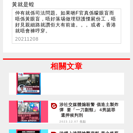
黃就是蝗
仲有就係司法問題。如果啲F官真係矇眼盲而
唔係黃眼盲，唔好落埸做埋辯護慄屍份工，唔
好見親細路就讚佢大有前途。。。或者，香港
就唔會褲哼穿。
20211208
相關文章
涉社交媒體煽殺警 倡造土製炸
彈 要「一刀劏頸」 4男認罪
還押候判刑
2023.12.07 焦點