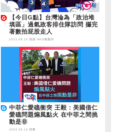
【今日G點】台灣淪為「政治堆
填區」過氣政客排住隊訪問 攞完
著數拍屁股走人
2023.08.15 視頻
HKG報製作
中菲仁愛礁衝突 王毅：美國借仁
愛礁問題煽風點火 在中菲之間挑
動是非
2023.08.13 時事