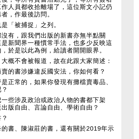
工作人員都收拾離場了，這位斯文小記仍
講者，作最後訪問。
也是「被捕捉」之列。
都沒有，跟我們出版的新書亦無半點關
這是新聞界一種慣常手法，也多少反映這
的，於是以此為例，給讀者開開眼界。
，大概不會被報道，故在此跟大家簡述：
商賣的書涉嫌違反國安法，你如何看？
警是正常的，如果你發現有攤檔賣毒品、
吧？
把一些涉及政治或政治人物的書都下架
緊出版自由、言論自由、學術自由？
書？
的書、陳淑莊的書，還有關於2019年示