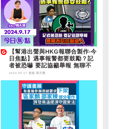
【幫港出聲與HKG報聯合製作‧今
日焦點】遇事報警都要鼓勵？記
者被恐嚇 要記協籲舉報 無聊不
信任嚇親人
2024.09.17 視頻
周天慧