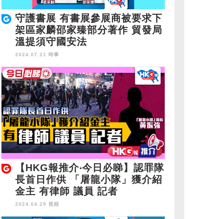
守護書展 有書展參展商被要求下
架區家麟邵家臻部分著作 貿發局
溫提須守國安法
2024.07.21 時事
【HKG報推介‧今日必睇】認罪隊
長首日作供 「屠龍小隊」獲介紹
金主 有律師 議員 記者
2024.04.29 視頻