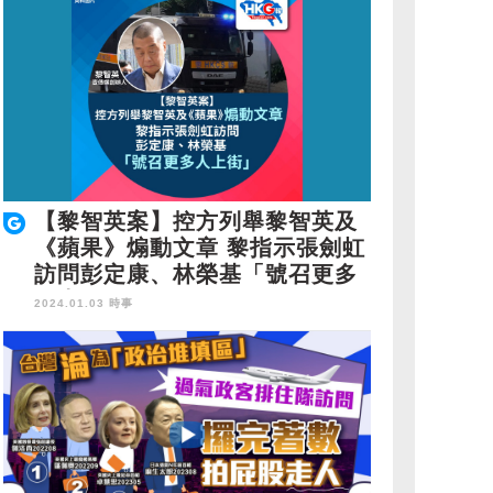
【黎智英案】控方列舉黎智英及
《蘋果》煽動文章 黎指示張劍虹
訪問彭定康、林榮基「號召更多
人上街」
2024.01.03 時事