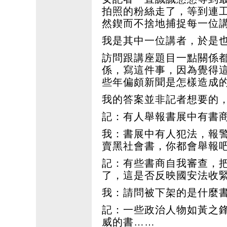
拍照的粉絲走了，等到連
然鍥而不捨地捕捉每一位
我是其中一位講者，於是
訪問跟講座題目一點關係
係，寫這件事，因為覺得
些年偏頗新聞是怎樣造成
我的答案並非記者想要的
記：有人舉報書展中有書
我：書展中有人犯法，報
賣黑社會書，你都會舉報
記：有些書商自我審查，
了，這是否反映國安法收
我：請問被下架的是什麼
記：一些政治人物如黃之鋒
威的書……