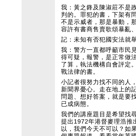
我：黃之鋒及陳淑莊不是
判的。罪犯的書，下架有問
不是示威者，那是暴動，
容許有書商售賣歌頌暴亂
記：未知有否犯國安法就
我：警方一直都呼籲市民
得可疑，報警，是正常做
了算，執法機構自會評定
戰法律的書。
小記者很努力找不同的人
新聞界憂心。走在地上的
問題、想好答案，就是要
已成病態。
我們的講座題目是希望找
提出1972年港督麥理浩
以，我們今天不可以？如
個專題報道，看看當年英