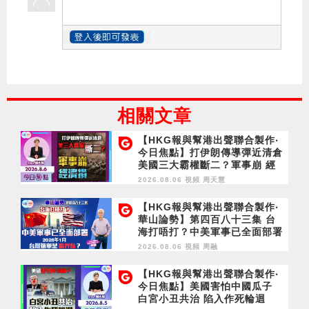
相關文章
【HKG報與幫港出聲聯合製作‧
今日焦點】打伊朗傳導彈近清倉
美國三大霸權斷二？軍事崩 經
濟損
2026.08.06 視頻
周天慧
【HKG報與幫港出聲聯合製作‧
華山論勢】第四百八十三集 台
海打唔打？中美軍事已全面部署
2028年1月台灣選舉是臨界點？
2026.08.06 視頻
周融
【HKG報與幫港出聲聯合製作‧
今日焦點】美國害怕中國瓜子
白宮小丑共治 陷入作死輪迴