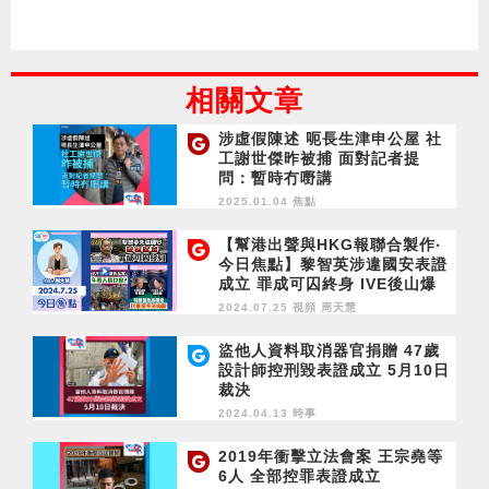
相關文章
涉虛假陳述 呃長生津申公屋 社
工謝世傑昨被捕 面對記者提
問：暫時冇嘢講
2025.01.04 焦點
【幫港出聲與HKG報聯合製作‧
今日焦點】黎智英涉違國安表證
成立 罪成可囚終身 IVE後山爆
炸品案 年輕人搞乜鬼？特朗普
2024.07.25 視頻
周天慧
掠水狼死 民進黨奉美肉酸
盜他人資料取消器官捐贈 47歲
設計師控刑毀表證成立 5月10日
裁決
2024.04.13 時事
2019年衝擊立法會案 王宗堯等
6人 全部控罪表證成立