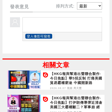
排列方式:
發表意見
相關文章
【HKG報與幫港出聲聯合製作‧
今日焦點】華5招反制 打痛美國
貿易霸權窮途 中國開新路
2026.08.07 視頻
周天慧
【HKG報與幫港出聲聯合製作‧
今日焦點】打伊朗傳導彈近清倉
美國三大霸權斷二？軍事崩 經
濟損