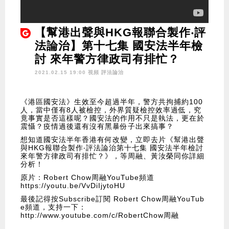
【幫港出聲與HKG報聯合製作‧評
法論治】第十七集 國安法半年檢
討 來年警方律政司有排忙？
2021.02.15 19:00 視頻
評法論治
《港區國安法》生效至今超過半年，警方共拘捕約100
人，當中僅有8人被檢控，外界質疑檢控效率過低，究
竟事實是否這樣呢？國安法的作用不只是執法，更在於
震懾？疫情過後還有沒有黑暴份子出來搞事？
想知道國安法半年香港有何改變，立即去片《幫港出聲
與HKG報聯合製作‧評法論治第十七集 國安法半年檢討
來年警方律政司有排忙？》，等周融、黃汝榮同你詳細
分析！
原片：Robert Chow周融YouTube頻道
https://youtu.be/VvDiIjytoHU
最後記得按Subscribe訂閱 Robert Chow周融YouTub
e頻道，支持一下：
http://www.youtube.com/c/RobertChow周融