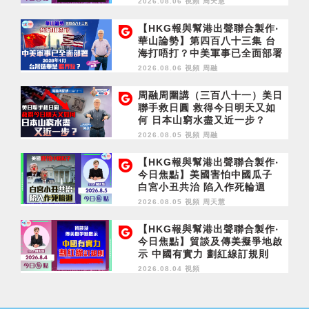
2026.08.06 視頻
周天慧
【HKG報與幫港出聲聯合製作‧
華山論勢】第四百八十三集 台
海打唔打？中美軍事已全面部署
2028年1月台灣選舉是臨界點？
2026.08.06 視頻
周融
周融周圍講（三百八十一）美日
聯手救日圓 救得今日明天又如
何 日本山窮水盡又近一步？
2026.08.05 視頻
周融
【HKG報與幫港出聲聯合製作‧
今日焦點】美國害怕中國瓜子
白宮小丑共治 陷入作死輪迴
2026.08.05 視頻
周天慧
【HKG報與幫港出聲聯合製作‧
今日焦點】貿談及傳美擬爭地啟
示 中國有實力 劃紅線訂規則
2026.08.04 視頻