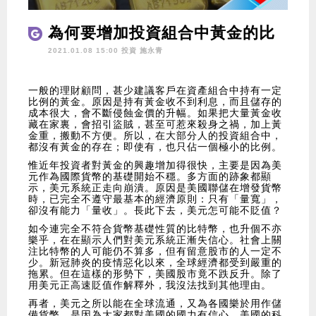
為何要增加投資組合中黃金的比
例
2021.01.08 15:00 投資
施永青
一般的理財顧問，甚少建議客戶在資產組合中持有一定
比例的黃金。原因是持有黃金收不到利息，而且儲存的
成本很大，會不斷侵蝕金價的升幅。如果把大量黃金收
藏在家裏，會招引盜賊，甚至可惹來殺身之禍，加上黃
金重，搬動不方便。所以，在大部分人的投資組合中，
都沒有黃金的存在；即使有，也只佔一個極小的比例。
惟近年投資者對黃金的興趣增加得很快，主要是因為美
元作為國際貨幣的基礎開始不穩。多方面的跡象都顯
示，美元系統正走向崩潰。原因是美國聯儲在增發貨幣
時，已完全不遵守最基本的經濟原則：只有「量寬」，
卻沒有能力「量收」。長此下去，美元怎可能不貶值？
如今連完全不符合貨幣基礎性質的比特幣，也升個不亦
樂乎，在在顯示人們對美元系統正漸失信心。社會上關
注比特幣的人可能仍不算多，但有留意股市的人一定不
少。新冠肺炎的疫情惡化以來，全球經濟都受到嚴重的
拖累。但在這樣的形勢下，美國股市竟不跌反升。除了
用美元正高速貶值作解釋外，我沒法找到其他理由。
再者，美元之所以能在全球流通，又為各國樂於用作儲
備貨幣，是因為大家都對美國的國力有信心。美國的科