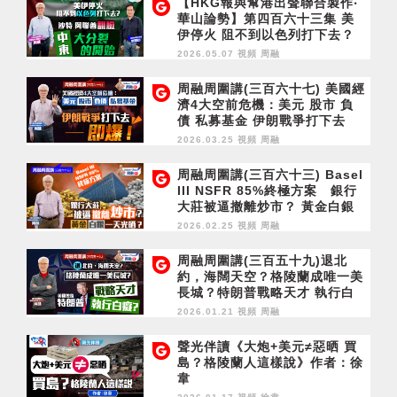
【HKG報與幫港出聲聯合製作‧
華山論勢】第四百六十三集 美
伊停火 阻不到以色列打下去？
沙特阿聯酋翻臉 中東大分裂的
2026.05.07 視頻
周融
開始
周融周圍講(三百六十七) 美國經
濟4大空前危機：美元 股市 負
債 私募基金 伊朗戰爭打下去
——即爆！
2026.03.25 視頻
周融
周融周圍講(三百六十三) Basel
III NSFR 85%終極方案 銀行
大莊被逼撤離炒市？ 黃金白銀
一天光晒？
2026.02.25 視頻
周融
周融周圍講(三百五十九)退北
約，海闊天空？格陵蘭成唯一美
長城？特朗普戰略天才 執行白
癡？
2026.01.21 視頻
周融
聲光伴讀《大炮+美元≠惡晒 買
島？格陵蘭人這樣說》作者：徐
韋