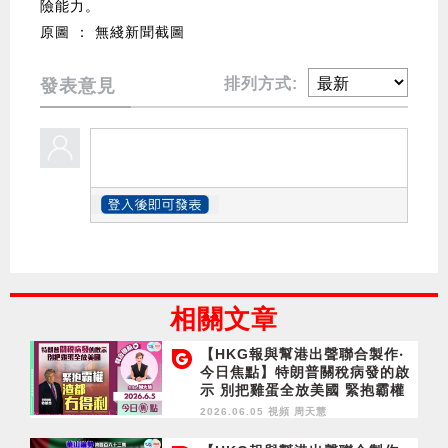
險能力。
原圖 ： 無綫新聞截圖
排列方式:
發表意見
相關文章
【HKG報與幫港出聲聯合製作‧
今日焦點】特朗普關稅病發的啟
示 別把雞蛋全放美國 緊抱霸權
渣都冇得剩
2026.06.05 視頻
周天慧