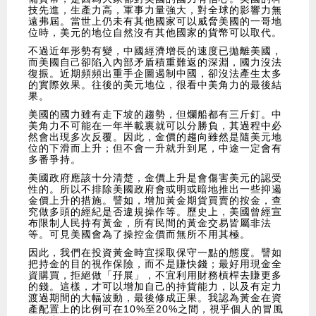
技先進，生產力高，軍事力量強大，對全球的影響力無
遠弗屆。當世上仍未有其他國家可以威脅美國的一哥地
位時，美元的地位自然沒有其他國家的貨幣可以取代。
不過近年形勢有變，中國經濟增長的速度已拋離美國，
而美國自己卻陷入內部矛盾積重難返的深淵，國力沒法
復振。近期頻頻出重手企圖遏制中國，卻沒法產生太多
的實際效果。往後的美元地位，很看中美角力的最後結
果。
美國的國力雖有走下坡的趨勢，但爛船都有三斤釘。中
美角力不可能在一年半載裏就可以分勝負，其過程中必
然會出現多次反覆。因此，金價的趨向雖然是隨美元地
位的下滑而上升；但不會一升就升到尾，中途一定會有
多番爭持。
美國政府應該十分清楚，金價上升是會傷害美元的認受
性的。所以不排除美國政府會或明或暗地推出一些抑遏
金價上升的措施。譬如，增加黃金期貨買賣的按金，查
究做多頭的經紀是否違規操作等。歷史上，美國曾經宣
布限制人民持有黃金，所有民間的黃金交易皆屬非法
等。可見美國會為了操控金價而無所不用其極。
因此，我們在投資黃金時宜採取保守一點的態度。譬如
把持金的目的視作保險，而不是賺快錢；最好用現金全
資購買，拒絕做「孖展」，不宜利用財務槓桿去賺更多
的錢。這樣，才可以增加自己的持貨能力，以及有定力
渡過期間的大幅波動，最後修成正果。我認為黃金在資
產配置上的比例可在10%至20%之間，視乎個人的冒風