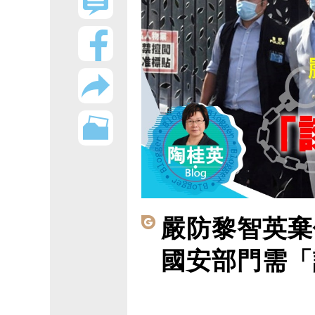
嚴防黎智英棄
國安部門需「