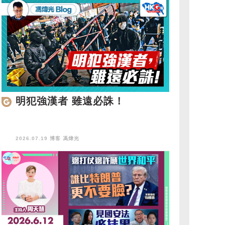
明犯強漢者 雖遠必誅！
2026.07.19 博客
馮煒光