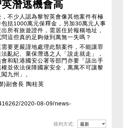
智英潛逃機會高
後，不少人認為黎智英會像其他案件有極
包括1000萬元保釋金，另加30萬元人事
交出所有旅遊證件，需居住於報稱地址，
試問這些真的足夠做到萬無一失嗎？
庭需要更嚴謹地處理此類案件，不能讓罪
違法亂紀、棄保潛逃之人「說走就走」，
員會和駐港國安公署等部門亦要「該出手
轄權並依法保障國家安全，萬萬不可讓黎
火闖九州」。
聯)副會長 陶桂英
4416262/2020-08-09/news-
排列方式: