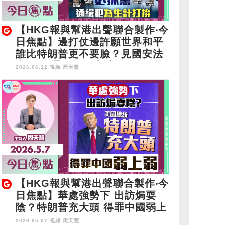
【HKG報與幫港出聲聯合製作‧今
日焦點】邊打仗邊許願世界和平
誰比特朗普更不要臉？見國安法
必抹黑 通緝犯為生計打拚
2026.06.12 視頻
周天慧
【HKG報與幫港出聲聯合製作‧今
日焦點】華處強勢下 出訪焗耍
陰？特朗普充大頭 得罪中國弱上
弱
2026.05.07 視頻
周天慧