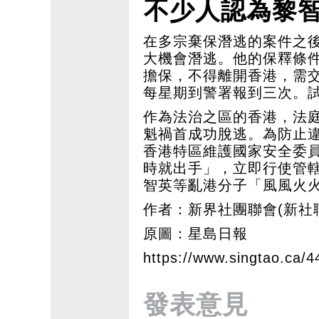
不少人認為黎
在多宗棄保潛逃的案件之
大機會潛逃。他的保釋條件
擔保，不得離開香港，需
每星期到警署報到三次。
作為法治之區的香港，法
魁禍首成功脫逃。為防止
香港特區維護國家安全委
時就出手」，立即行使管
智英等亂港分子「風風火
作者：新界社團聯會(新社
原圖：星島日報
https://www.singtao.ca/
發表意見