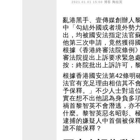
2021.01.01 15:00 博客
陶桂英
亂港黑手、壹傳媒創辦人
中「勾結外國或者境外勢
出，均被國安法指定法官蘇
他第三次申請，竟然獲得
根據《香港終審法院條例》
審法院提出上訴要求緊急處
按：終院批出上訴許可，
根據香港國安法第42條明
法官有充足理由相信其不
予保釋。」不少人士對這
實在想不出他認為身負多
禍首黎智英不會潛逃，亦
什麼。黎智英惡名昭彰、
逮捕的嫌疑人中首個被保
誰不能保釋？