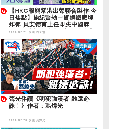
【HKG報與幫港出聲聯合製作‧今
日焦點】施紀賢劫中資鋼鐵廠埋
炸彈 貝安德甫上任即失中國牌
未施政先被廢武功？美撤「香港
2026.07.21 視頻
周天慧
緊急狀態」 黎智英被棄成定局？
聲光伴讀《明犯強漢者 雖遠必
誅！》作者：馮煒光
2026.07.20 視頻
馮煒光