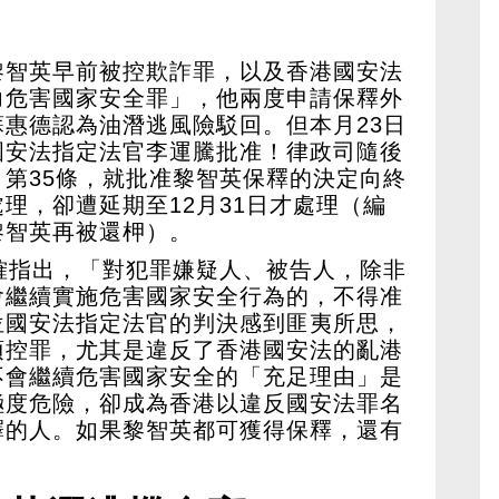
黎智英早前被控欺詐罪，以及香港國安法
力危害國家安全罪」，他兩度申請保釋外
惠德認為油潛逃風險駁回。但本月23日
國安法指定法官李運騰批准！律政司隨後
第35條，就批准黎智英保釋的決定向終
理，卻遭延期至12月31日才處理（編
黎智英再被還柙）。
確指出，「對犯罪嫌疑人、被告人，除非
會繼續實施危害國家安全行為的，不得准
位國安法指定法官的判決感到匪夷所思，
項控罪，尤其是違反了香港國安法的亂港
不會繼續危害國家安全的「充足理由」是
極度危險，卻成為香港以違反國安法罪名
釋的人。如果黎智英都可獲得保釋，還有