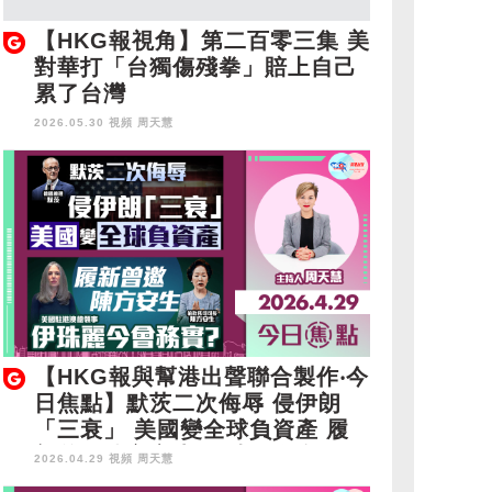
【HKG報視角】第二百零三集 美
對華打「台獨傷殘拳」賠上自己
累了台灣
2026.05.30 視頻
周天慧
【HKG報與幫港出聲聯合製作‧今
日焦點】默茨二次侮辱 侵伊朗
「三衰」 美國變全球負資產 履
新曾邀陳方安生 伊珠麗今會務
2026.04.29 視頻
周天慧
實？