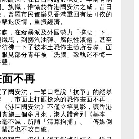
獨」旗幟，惟懾於香港國安法之威，昔日
應，普羅市民都樂見香港重回有法可依的
心擊退疫情，重振經濟。
處處，在縱暴派及外國勢力「撐腰」下，
頭鐵馬，到擲汽油彈、腐蝕性液體，甚至
港彷彿一下子被本土恐怖主義所吞噬。面
，眼見部分青年被「洗腦」致執迷不悔一
吞聲。
畫面不再
實了國安法，一眾口裡說「抗爭」的縱暴
港」，市面上打砸搶燒的恐怖畫面不再，
。《港區國安法》不僅立竿見影，讓香港
例實施三個多月來，港人體會到《基本
絲毫不減，所謂「清算拘捕」、「傳媒倒
言蜚語也不攻自破。