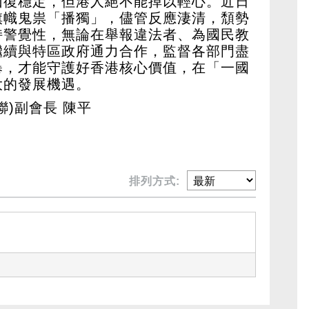
回復穩定，但港人絕不能掉以輕心。近日
旗幟鬼祟「播獨」，儘管反應淒清，頹勢
持警覺性，無論在舉報違法者、為國民教
繼續與特區政府通力合作，監督各部門盡
暴，才能守護好香港核心價值，在「一國
大的發展機遇。
)副會長 陳平
排列方式: