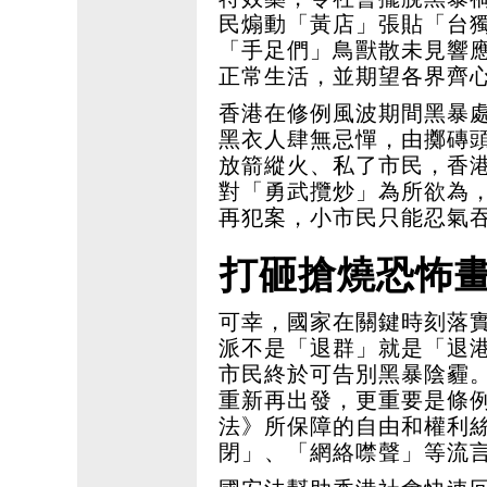
民煽動「黃店」張貼「台
「手足們」鳥獸散未見響
正常生活，並期望各界齊
香港在修例風波期間黑暴
黑衣人肆無忌憚，由擲磚
放箭縱火、私了市民，香
對「勇武攬炒」為所欲為
再犯案，小市民只能忍氣
打砸搶燒恐怖
可幸，國家在關鍵時刻落
派不是「退群」就是「退
市民終於可告別黑暴陰霾
重新再出發，更重要是條
法》所保障的自由和權利
閉」、「網絡噤聲」等流