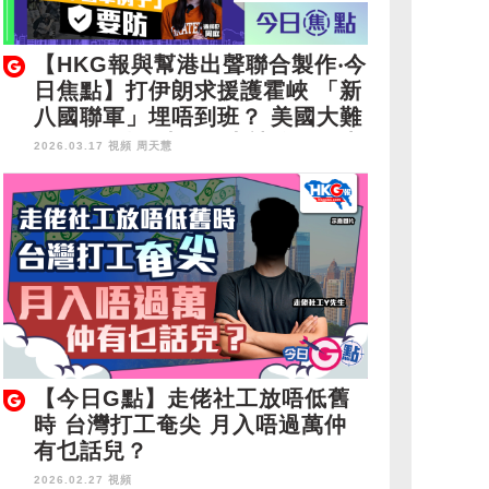
【HKG報與幫港出聲聯合製作‧今
日焦點】打伊朗求援護霍峽 「新
八國聯軍」埋唔到班？ 美國大難
臨頭犯眾憎 涉黑暴未被控予更生
2026.03.17 視頻
周天慧
周庭「著草例子」要防
【今日G點】走佬社工放唔低舊
時 台灣打工奄尖 月入唔過萬仲
有乜話兒？
2026.02.27 視頻