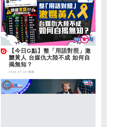
【今日G點】整「用語對照」激
嬲黃人 台媒仇大陸不成 如何自
揭無知？
2026.07.30 視頻