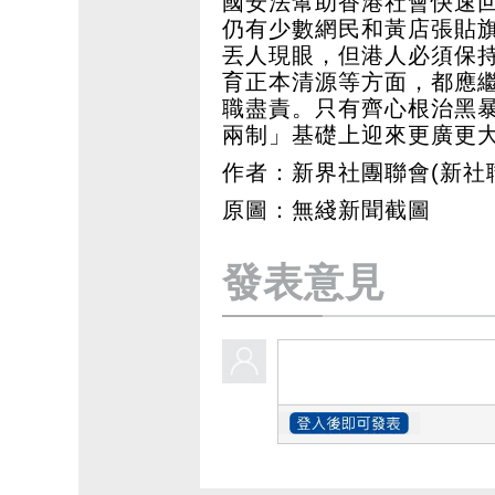
國安法幫助香港社會快速
仍有少數網民和黃店張貼
丟人現眼，但港人必須保
育正本清源等方面，都應
職盡責。只有齊心根治黑
兩制」基礎上迎來更廣更
作者：新界社團聯會(新社聯
原圖：無綫新聞截圖
發表意見