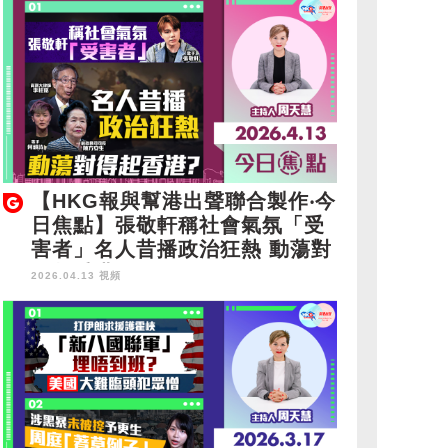
【HKG報與幫港出聲聯合製作‧今
日焦點】張敬軒稱社會氣氛「受
害者」名人昔播政治狂熱 動蕩對
得起香港？
2026.04.13 視頻