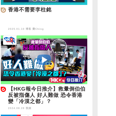
香港不需要李柱銘
2025.01.10 博客
費Ching
【HKG報今日推介】救暈倒伯伯
反被指傷人 好人難做 恐令香港
變「冷漠之都」？
2024.08.28 視頻