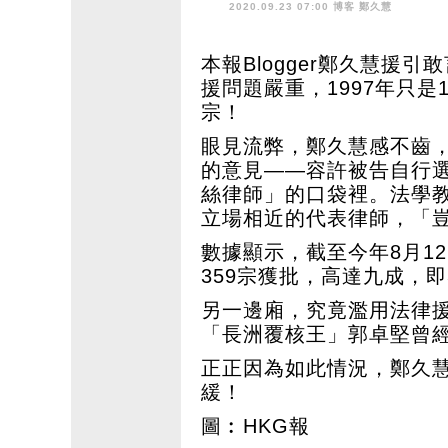
2020.09.23 07:00 博客
鄭久慧
本報Blogger鄭久慧援
援問題嚴重，1997年只是
宗！
眼見流弊，鄭久慧感不齒
的意見——容許被告自行
絲律師」的口袋裡。法學
立場相近的代表律師，「
數據顯示，截至今年8月1
359宗獲批，高達九成，
另一邊廂，究竟濫用法律
「長洲覆核王」郭卓堅曾經
正正因為如此情況，鄭久
緩！
圖︰HKG報