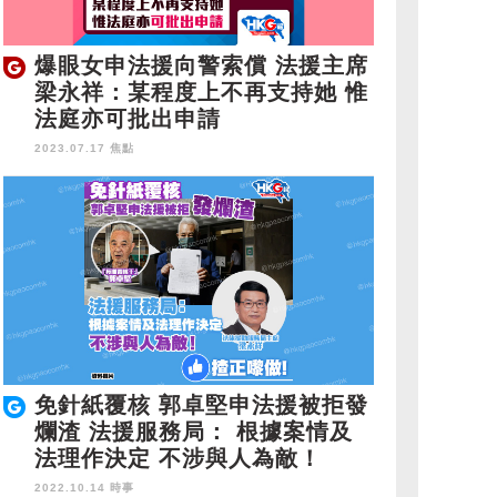
爆眼女申法援向警索償 法援主席
梁永祥：某程度上不再支持她 惟
法庭亦可批出申請
2023.07.17 焦點
免針紙覆核 郭卓堅申法援被拒發
爛渣 法援服務局： 根據案情及
法理作決定 不涉與人為敵！
2022.10.14 時事