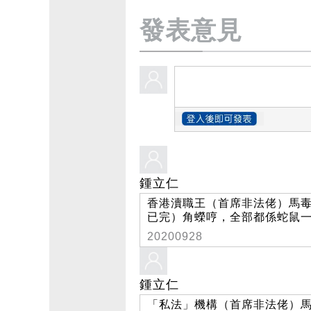
發表意見
鍾立仁
香港瀆職王（首席非法佬）馬
已完）角蠑哼，全部都係蛇鼠
20200928
鍾立仁
「私法」機構（首席非法佬）馬毒