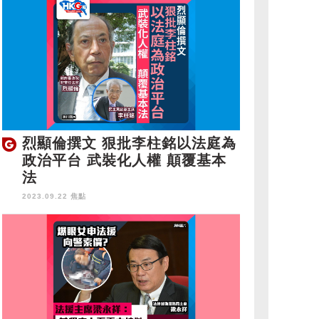
烈顯倫撰文 狠批李柱銘以法庭為
政治平台 武裝化人權 顛覆基本
法
2023.09.22 焦點