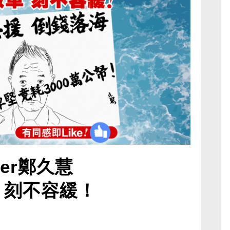
ger鄭久慧
 刻不容緩！