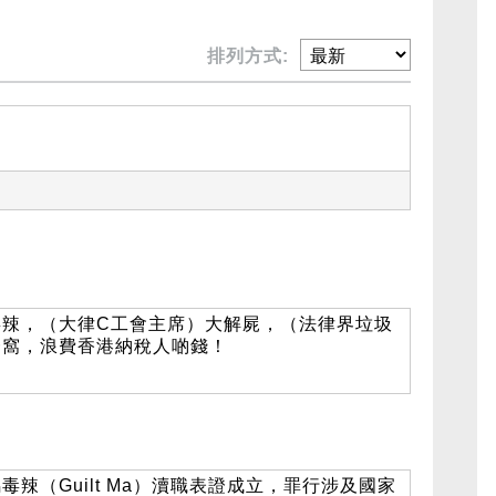
排列方式:
毒辣，（大律C工會主席）大解屍，（法律界垃圾
一窩，浪費香港納稅人啲錢！
辣（Guilt Ma）瀆職表證成立，罪行涉及國家