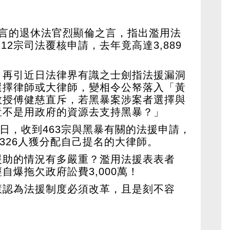
引敢言的退休法官烈顯倫之言，指出濫用法
112宗司法覆核申請，去年竟高達3,889
，再引近日法律界有識之士劍指法援漏洞
選擇律師或大律師，變相令公帑落入「黃
教授傅健慈直斥，若黑暴案涉案者選擇與
豈不是用政府的資源去支持黑暴？」
2日，收到463宗與黑暴有關的法援申請，
即326人獲分配自己提名的大律師。
援助的情況有多嚴重？濫用法援表表者
自爆拖欠政府訟費3,000萬！
慧認為法援制度必須改革，且是刻不容