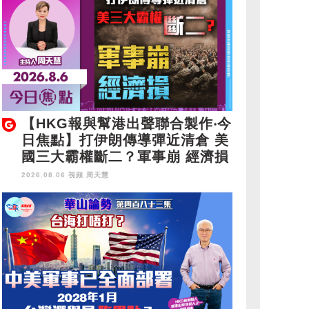
【HKG報與幫港出聲聯合製作‧今
日焦點】打伊朗傳導彈近清倉 美
國三大霸權斷二？軍事崩 經濟損
2026.08.06 視頻
周天慧