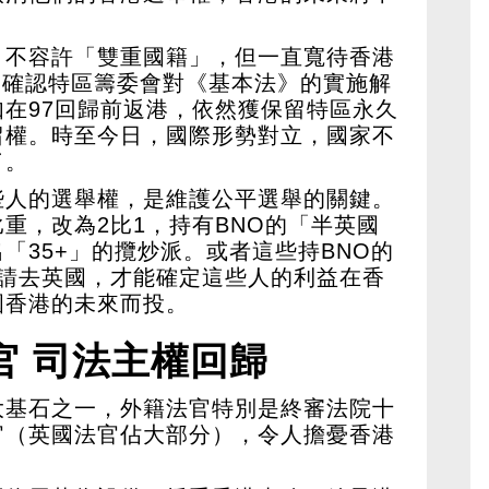
》不容許「雙重國籍」，但一直寬待香港
委會確認特區籌委會對《基本法》的實施解
在97回歸前返港，依然獲保留特區永久
留權。時至今日，國際形勢對立，國家不
了。
些人的選舉權，是維護公平選舉的關鍵。
重，改為2比1，持有BNO的「半英國
「35+」的攬炒派。或者這些持BNO的
申請去英國，才能確定這些人的利益在香
國香港的未來而投。
官 司法主權回歸
大基石之一，外籍法官特別是終審法院十
官（英國法官佔大部分），令人擔憂香港