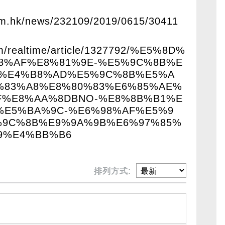
om.hk/news/232109/2019/0615/30411
com/realtime/article/1327792/%E5%8D%
B8%AF%E8%81%9E-%E5%9C%8B%E
-%E4%B8%AD%E5%9C%8B%E5%A
%83%A8%E8%80%83%E6%85%AE%
F%E8%AA%8DBNO-%E8%8B%B1%E
%E5%BA%9C-%E6%98%AF%E5%9
%9C%8B%E9%9A%9B%E6%97%85%
9%E4%BB%B6
排列方式: