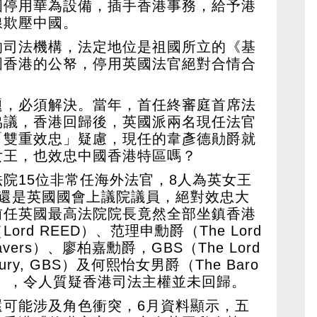
國停用華為設備，插手香港事務，給予港
線欺壓中國。
的司法機構，法定地位是祖國所立的《基
國香港的公帑，停用英國法官絕對合情合
題，必須解決。當年，首任終審庭首席法
協議，香港回歸後，英國派兩名現任法官
「雙重效忠」疑慮，現任的韋彥德勛爵就
女王，也效忠中國香港特區嗎？
院15位非常任海外法官，8人為英女王
人還是英國國會上議院議員，絕對效忠大
前任英國最高法院院長竟然全部坐鎮香港
rd REED）、范理申勳爵（The Lord
Matravers）、廖柏嘉勳爵，GBS（The Lord
sbury, GBS）及何熙怡女男爵（The Baro
chmond），令人質疑香港司法主權並未回歸。
還可能涉及角色衝突，6月資料顯示，五