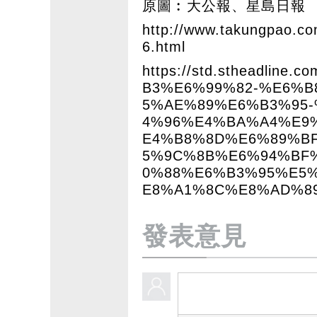
原圖︰大公報、星島日報
http://www.takungpao.c
6.html
https://std.stheadline.
B3%E6%99%82-%E6%
5%AE%89%E6%B3%95
4%96%E4%BA%A4%E9
E4%B8%8D%E6%89%B
5%9C%8B%E6%94%BF
0%88%E6%B3%95%E5
E8%A1%8C%E8%AD%8
發表意見