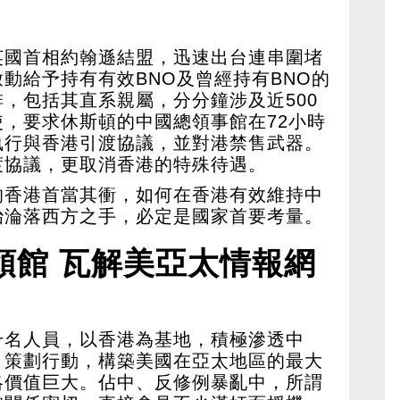
英國首相約翰遜結盟，迅速出台連串圍堵
動給予持有有效BNO及曾經持有BNO的
，包括其直系親屬，分分鐘涉及近500
，要求休斯頓的中國總領事館在72小時
執行與香港引渡協議，並對港禁售武器。
渡協議，更取消香港的特殊待遇。
的香港首當其衝，如何在香港有效維持中
治淪落西方之手，必定是國家首要考量。
領館 瓦解美亞太情報網
千名人員，以香港為基地，積極滲透中
，策劃行動，構築美國在亞太地區的最大
略價值巨大。佔中、反修例暴亂中，所謂