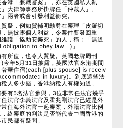
在香港「兼職審案」，亦在英國私人執
大」大律師事務所掛牌任「仲裁人」、
官」兩者或會引發利益衝突。
人質疑，例如賀輔明勳爵在審理「皮羅切
頗，無披露個人利益，令案件要發回重
開維護「協助安樂死」的人，稱：「無道
ligation to obey law…)」
物有所值，也令人質疑。英國老牌周刊
ator)今年5月31日披露，英國法官來港期間
each [plus spouse] is receiv
and accommodated in luxury)。到底這些法
納稅人多少錢，香港納稅人有權知道。
要有5名法官參與，3位非常任法官幾乎
常任法官李義法官及霍兆剛法官已經是外
非常任海外法官一起審案，外籍法官比例
來，終審庭的判決是否能代表中國香港的
港市民都有疑問。