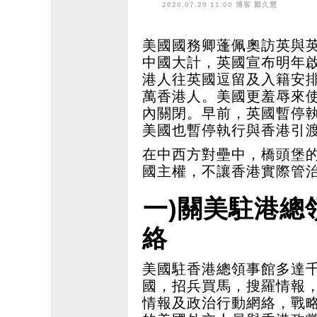
2020.07.29 11:00 博客
鄭久慧
美國國務卿蓬佩奧訪英與
中國大計，英國宣布明年啟
港人往英國逗留及入籍安排
萬香港人。美國更羞辱來使
內關閉。早前，英國暫停
美國也暫停執行與香港引
在中西方對壘中，橋頭堡
國主權，不讓香港實際管
一)關美駐港總
絡
美國駐香港總領事館多達
國，招兵買馬，搜羅情報
情報及政治行動網絡，戰