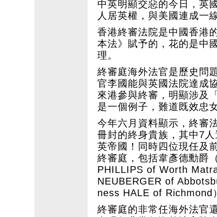
中英明顯交惡的今日，英
人居英權，與美國連成一
香港終審法院是中國香港
本法》賦予的，花的是中
理。
終審庭海外法官是歷史問
官李國能與英國法院達成
來港參與終審，明顯涉及
是一個例子，難道既效忠
今年六月資料顯示，終審法
冊封的終身貴族，其中7
英帝國！同時四位現任及
終審庭，包括韋彥德勳爵（Lo
PHILLIPS of Worth 
NEUBERGER of Abbot
ness HALE of Ri
終審庭的非常任海外法官