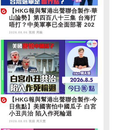
【HKG報與幫港出聲聯合製作‧華
山論勢】第四百八十三集 台海打
唔打？中美軍事已全面部署 202
8年1月台灣選舉是臨界點？
2026.08.06 視頻
周融
【HKG報與幫港出聲聯合製作‧今
日焦點】美國害怕中國瓜子 白宮
小丑共治 陷入作死輪迴
2026.08.05 視頻
周天慧