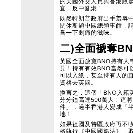
的美國外交人員與香港政
宜，反中亂港！
既然特朗普政府出手羞辱中
閉休斯頓中國總領事館，
嘗一下刺痛的滋味。
二)全面褫奪B
英國全面放寬BNO持有人
見！持有有效BNO當然可
可以入紙，甚至持有人的直
資格去英國。
換言之，這個「BNO入籍
分分鐘高達500萬人！這
件」，過半香港人變成「
地！
如果祖國及特區政府再不收
格執行《中國國籍法》，