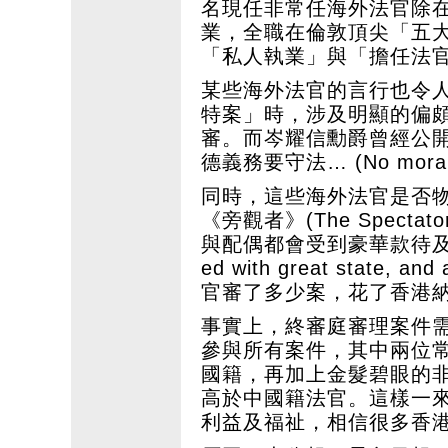
名現任非常任海外法官除
業，全職在倫敦頂尖「五
「私人執業」與「擔任法
某些海外法官的言行也令
特案」時，涉及明顯的偏
審。而岑耀信勳爵曾經公
德義務要守法… (No moral ob
同時，這些海外法官是否
《旁觀者》(The Spect
與配偶都會受到豪華款待及奢華住宿(
ed with great state, 
官審了多少案，花了香港
事實上，終審庭審理案件需
參與所有案件，其中兩位
國籍，再加上金髮碧眼的
高於中國籍法官。這樣一
利益及福祉，相信很多香