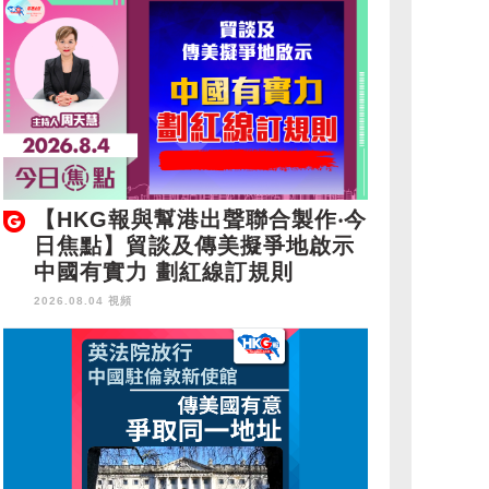
【HKG報與幫港出聲聯合製作‧今
日焦點】貿談及傳美擬爭地啟示
中國有實力 劃紅線訂規則
2026.08.04 視頻