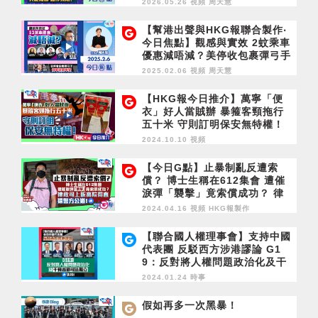
2026.05.26 視頻
周天慧
育局只能補鑊 難作預防？
【幫港出聲與HKG報聯合製作‧
今日焦點】觀感與實效 2蚊乘車
優惠減唔減？美停收包裹彈弓手
仇華從來不變
2025.02.06 視頻
周天慧
【HKG報今日推介】萬寧「便
衣」好人當賊辦 暴箍客頸拖行
五十米 守則訂明保安無特權！
2024.10.10 視頻
【今日G點】止暴制亂反遭索
償？ 博士生稱在612集會 遭催
淚彈「襲擊」竟索償成功？ 律
政司上訴終院得直 還警方公
2024.04.16 視頻
HKG報製作
道！
【聯合國人權理事會】支持中國
代表團 反駁西方涉港謬論 G1
9：反對將人權問題政治化及干
預香港司法獨立
2024.01.24 時事
假如再多一次黑暴！