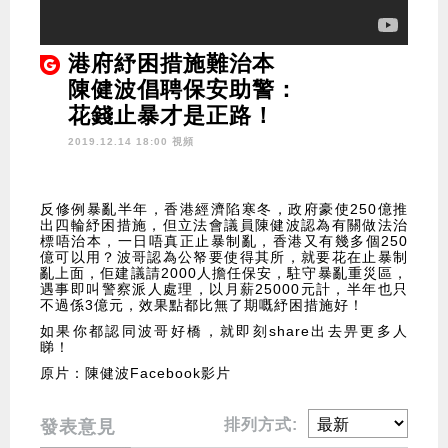
港府紓困措施難治本
陳健波倡聘保安助警：
花錢止暴才是正路！
2019.12.14 18:00 視頻
反修例暴亂半年，香港經濟陷寒冬，政府豪使250億推
出四輪紓困措施，但立法會議員陳健波認為有關做法治
標唔治本，一日唔真正止暴制亂，香港又有幾多個250
億可以用？波哥認為公帑要使得其所，就要花在止暴制
亂上面，佢建議請2000人擔任保安，駐守暴亂重災區，
遇事即叫警察派人處理，以月薪25000元計，半年也只
不過係3億元，效果點都比無了期嘅紓困措施好！
如果你都認同波哥好橋，就即刻share出去畀更多人
睇！
原片：陳健波Facebook影片
排列方式:
發表意見