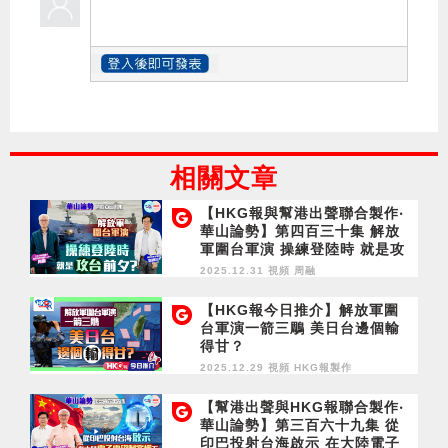
相關文章
【HKG報與幫港出聲聯合製作‧
華山論勢】第四百三十集 解放
軍圍台軍演 操練登陸時 就是攻
台前夕？
2025.12.31 視頻
周融
【HKG報今日推介】解放軍圍
台軍演一箭三鵰 美日台邊個輸
得甘？
2025.12.29 視頻
HKG報製作
【幫港出聲與HKG報聯合製作‧
華山論勢】第三百六十九集 從
印巴投射台海啟示 在大陸電子