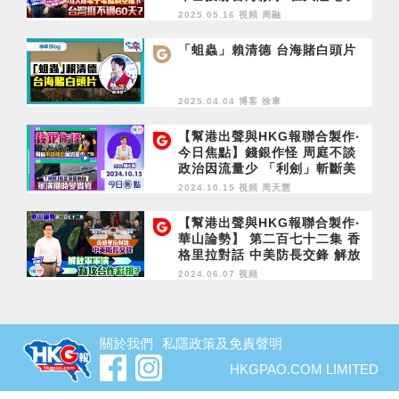
電磁制空權下 台灣捱不過60
2025.05.16 視頻
周融
天？
「蛆蟲」賴清德 台海賭白頭片
2025.04.04 博客
徐韋
【幫港出聲與HKG報聯合製作‧
今日焦點】錢銀作怪 周庭不談
政治因流量少 「利劍」斬斷美
國島鏈 軍演隨時變實戰
2024.10.15 視頻
周天慧
【幫港出聲與HKG報聯合製作‧
華山論勢】 第二百七十二集 香
格里拉對話 中美防長交鋒 解放
軍軍演為攻台作彩排？
2024.06.07 視頻
關於我們
私隱政策及免責聲明
HKGPAO.COM LIMITED