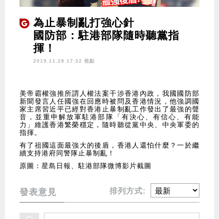
為止暴制亂打強心針
國防部：駐港部隊隨時聽黨指
揮！
2019.11.28 17:32 焦點
美帝霸權強推所謂人權法案干涉香港內政，我國國防部
新聞發言人任國強在回應時被問及香港情況，他強調國
家主席習近平已經對香港止暴制亂工作發出了最強的聲
音，並重申解放軍駐港部隊「有決心、有信心、有能
力」維護香港繁榮穩定，隨時聽從黨中央、中央軍委的
指揮。
有了祖國這面最強大的後盾，香港人還怕什麼？一於繼
續支持港府同警隊止暴制亂！
原圖：星島日報、駐港部隊微博影片截圖
排列方式:
發表意見