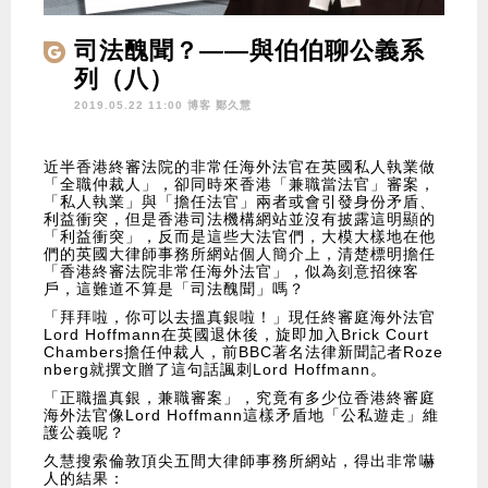
司法醜聞？——與伯伯聊公義系
列（八）
2019.05.22 11:00 博客
鄭久慧
近半香港終審法院的非常任海外法官在英國私人執業做
「全職仲裁人」，卻同時來香港「兼職當法官」審案，
「私人執業」與「擔任法官」兩者或會引發身份矛盾、
利益衝突，但是香港司法機構網站並沒有披露這明顯的
「利益衝突」，反而是這些大法官們，大模大樣地在他
們的英國大律師事務所網站個人簡介上，清楚標明擔任
「香港終審法院非常任海外法官」，似為刻意招徠客
戶，這難道不算是「司法醜聞」嗎？
「拜拜啦，你可以去搵真銀啦！」現任終審庭海外法官
Lord Hoffmann在英國退休後，旋即加入Brick Court
Chambers擔任仲裁人，前BBC著名法律新聞記者Roze
nberg就撰文贈了這句話諷刺Lord Hoffmann。
「正職搵真銀，兼職審案」，究竟有多少位香港終審庭
海外法官像Lord Hoffmann這樣矛盾地「公私遊走」維
護公義呢？
久慧搜索倫敦頂尖五間大律師事務所網站，得出非常嚇
人的結果：