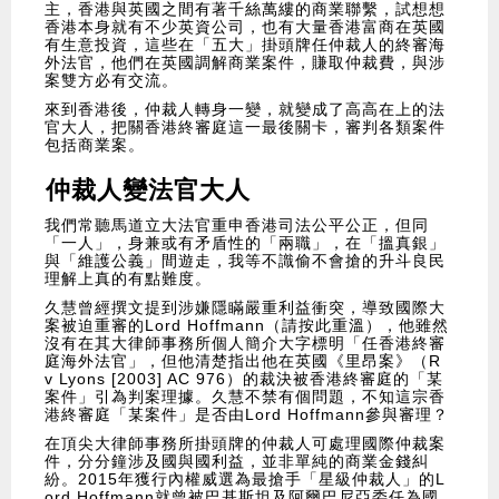
主，香港與英國之間有著千絲萬縷的商業聯繫，試想想
香港本身就有不少英資公司，也有大量香港富商在英國
有生意投資，這些在「五大」掛頭牌任仲裁人的終審海
外法官，他們在英國調解商業案件，賺取仲裁費，與涉
案雙方必有交流。
來到香港後，仲裁人轉身一變，就變成了高高在上的法
官大人，把關香港終審庭這一最後關卡，審判各類案件
包括商業案。
仲裁人變法官大人
我們常聽馬道立大法官重申香港司法公平公正，但同
「一人」，身兼或有矛盾性的「兩職」，在「搵真銀」
與「維護公義」間遊走，我等不識偷不會搶的升斗良民
理解上真的有點難度。
久慧曾經撰文提到涉嫌隱瞞嚴重利益衝突，導致國際大
案被迫重審的Lord Hoffmann（
請按此重溫
），他雖然
沒有在其大律師事務所個人簡介大字標明「任香港終審
庭海外法官」，但他清楚指出他在英國《里昂案》（R
v Lyons [2003] AC 976）的裁決被香港終審庭的「某
案件」引為判案理據。久慧不禁有個問題，不知這宗香
港終審庭「某案件」是否由Lord Hoffmann參與審理？
在頂尖大律師事務所掛頭牌的仲裁人可處理國際仲裁案
件，分分鐘涉及國與國利益，並非單純的商業金錢糾
紛。2015年獲行內權威選為最搶手「星級仲裁人」的L
ord Hoffmann就曾被巴基斯坦及阿爾巴尼亞委任為國