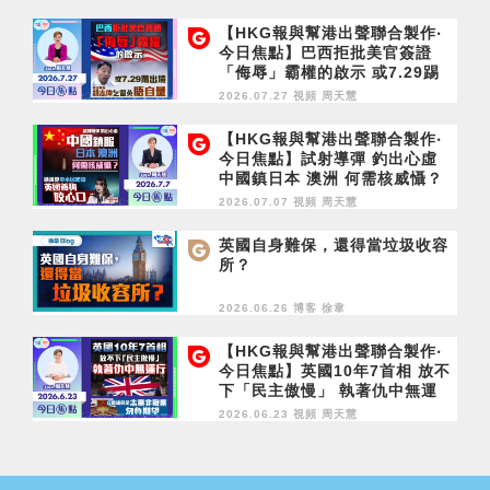
你？
【HKG報與幫港出聲聯合製作‧
今日焦點】巴西拒批美官簽證
「侮辱」霸權的啟示 或7.29踢
出境 胡志偉乞留英唔自量
2026.07.27 視頻
周天慧
【HKG報與幫港出聲聯合製作‧
今日焦點】試射導彈 釣出心虛
中國鎮日本 澳洲 何需核威懾？
通緝犯申永居起弶 英國養狗咬
2026.07.07 視頻
周天慧
心口
英國自身難保，還得當垃圾收容
所？
2026.06.26 博客
徐韋
【HKG報與幫港出聲聯合製作‧
今日焦點】英國10年7首相 放不
下「民主傲慢」 執著仇中無運
行 立會議員是志業非職業 勿負
2026.06.23 視頻
周天慧
期望