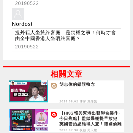
20190522
Nordost
搵外籍人坐於終審庭，是喪權之事！何時才會
由全中國香港人坐晒終審庭？
20190522
相關文章
胡志偉的錯誤執念
2026.08.02 博客
馮煒光
【HKG報與幫港出聲聯合製作‧
今日焦點】監獄爆棚提早放犯
英國管治思維得人驚！德國偷雞
卡中國脖子 美國都唔得就憑
2026.07.30 視頻
周天慧