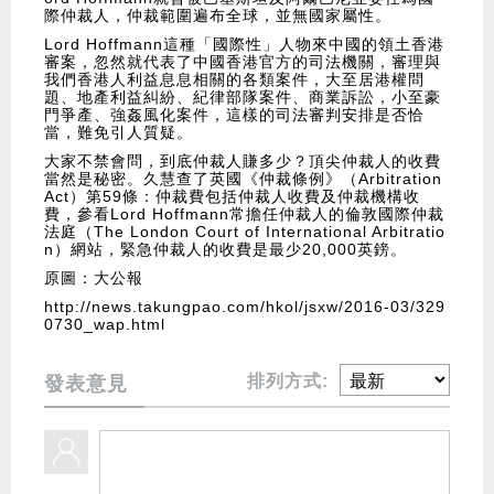
際仲裁人，仲裁範圍遍布全球，並無國家屬性。
Lord Hoffmann這種「國際性」人物來中國的領土香港
審案，忽然就代表了中國香港官方的司法機關，審理與
我們香港人利益息息相關的各類案件，大至居港權問
題、地產利益糾紛、紀律部隊案件、商業訴訟，小至豪
門爭產、強姦風化案件，這樣的司法審判安排是否恰
當，難免引人質疑。
大家不禁會問，到底仲裁人賺多少？頂尖仲裁人的收費
當然是秘密。久慧查了英國《仲裁條例》（Arbitration
Act）第59條：仲裁費包括仲裁人收費及仲裁機構收
費，參看Lord Hoffmann常擔任仲裁人的倫敦國際仲裁
法庭（The London Court of International Arbitratio
n）網站，緊急仲裁人的收費是最少20,000英鎊。
原圖：大公報
http://news.takungpao.com/hkol/jsxw/2016-03/329
0730_wap.html
排列方式:
發表意見