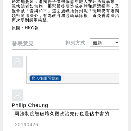
於本地蔓延，港獨份子借機煽惑年輕人在旺角搞暴動，
視執法者如無物，那幫暴徒所造成身體和經濟損害，又
豈會被「愛與和平」這面旗幟掩飾到呢？現時仍有港獨
領袖逍遙法外，有為政府務必斬草除根，避免香港法治
再次受到嚴重衝擊。
原圖：HKG報
排列方式:
發表意見
Philip Cheung
司法制度被破壞久觀政治先行也是佔中害的
20190426