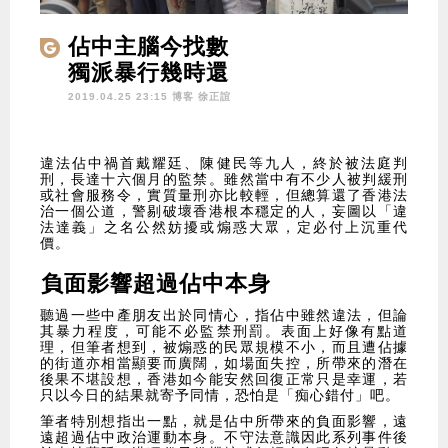
佔中主腦今找數
獨派暴行幾時還
2019.04.25 23:15 博客
徐正誼
違法佔中禍首戴耀廷、陳健民等九人，終於被法庭判
刑，長達十六個月的監禁。雖然當中有不少人被判緩刑
或社會服務令，實質量刑亦比較輕，但總算還了香港法
治一個公道，警剔破壞香港根本穩定的人，妄圖以「違
法達義」之名公然妨擾或煽惑大眾，定必付上沉重代
價。
負面影響超過佔中本身
聽過一些中產朋友出於同情心，指佔中雖然違法，但論
其暴力程度，可能不必監禁刑罰。表面上好像有點道
理，但筆者想到，被煽惑的民眾規模不小，而且遭佔據
的街道亦相當顯要而廣闊，如場面失控，所帶來的潛在
後果不堪設想，香港如今能安然回復正常只是幸運，若
只以今日的結果就寄予同情，恐怕是「痴心錯付」吧。
筆者特別想指出一點，就是佔中所帶來的負面影響，遠
遠超過佔中政治運動本身。不守法意識因此系列事件後