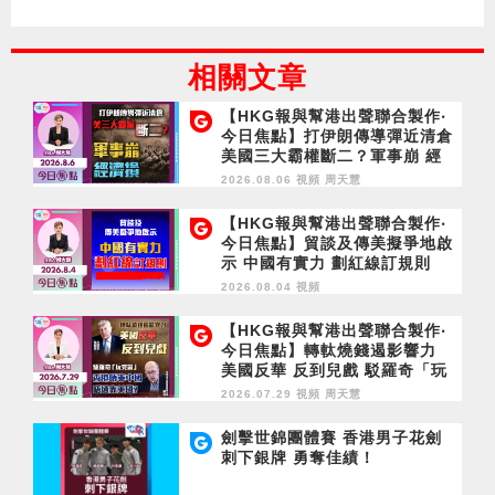
相關文章
【HKG報與幫港出聲聯合製作‧
今日焦點】打伊朗傳導彈近清倉
美國三大霸權斷二？軍事崩 經
濟損
2026.08.06 視頻
周天慧
【HKG報與幫港出聲聯合製作‧
今日焦點】貿談及傳美擬爭地啟
示 中國有實力 劃紅線訂規則
2026.08.04 視頻
【HKG報與幫港出聲聯合製作‧
今日焦點】轉軚燒錢遏影響力
美國反華 反到兒戲 駁羅奇「玩
完論」 香港唔靠中國 唔通靠美
2026.07.29 視頻
周天慧
國？
劍擊世錦團體賽 香港男子花劍
刺下銀牌 勇奪佳績！